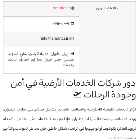
اطلاعات ضروری
🌐 |
smartcr.ir
☎️ | 02191010209
📨 | info@smartcr.ir
◀️| إيران، طهران، مدينة أکباتان، شارع الشهيد
نفيسي، مبنى طيران صبا إير، الطابق الثالث،
وحدة 4
دور شركات الخدمات الأرضية في أمن
وجودة الرحلات 🛫
تؤثر الخدمات الأرضية الاحترافية والمطابقة للمعايير بشكل مباشر على سلامة الطيران،
ورضا المسافرين، وسمعة شركات الطيران. فإذا تم تنفيذ خدمات مثل تحميل الأمتعة،
تزويد الطائرة بالوقود، أو توجيهها في الرَمْب بشكل خاطئ، فإن مخاطر الحوادث والتأخير
ترتفع بشكل كبير.