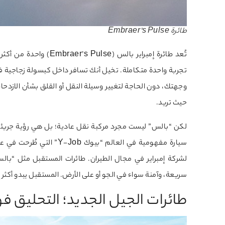
طائرة Embraer’s Pulse
تُعد طائرة إمبراير بال
تجربة واحدة متكاملة. تخيل أنك تسافر داخل كبسولة زجاجية فا
وجهتك، دون الحاجة لتغيير وسيلة النقل أو القلق بشأن الازدح
حيث تريد.
لكن “بالس” ليست مجرد مركبة نقل عادية؛ بل هي رؤية جريئة 
لشركة إمبراير في مجال الطيران. طائرات المستقبل مثل “بال
سريعة، وآمنة سواء في الجو أو على الأرض. المستقبل يبدو أكثر إث
طائرات الجيل الجديد؛ التحليق ف