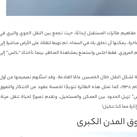
س (Embraer’s Pulse) واحدة من أكثر مفاهيم طائرات المستقبل إبداعًا، حيث تجمع بين النقل الجوي والبري في
خرة، يمكنها أن تحلق بك في السماء، ثم تهبط لتقلك على الأرض مباشرة إلى
ام المروري. فقط اجلس واستمتع بمشاهدة المناظر، بينما تأخذك “بالس” إلى
لشكل النقل خلال الخمسين عامًا القادمة. وقد استُلهم تصميمها من أول
سيارة مفهومية في العالم “بيوك Y-Job” التي طُرحت في عام 1938، كما تمثل هذه الطائرة تتويجًا لخمسة عقود من الابتكار والتفوق
س” تزيل الحدود بين الممكن والمستحيل، وتقدم تصورًا لحياة تنقل مرنة،
ارة مما كنا نتخيل!
وق المدن الكبرى