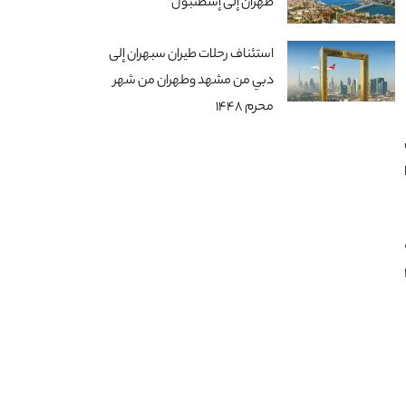
طهران إلى إسطنبول
استئناف رحلات طيران سبهران إلى
دبي من مشهد وطهران من شهر
محرم 1448
ى
هذا
بـ 4,800