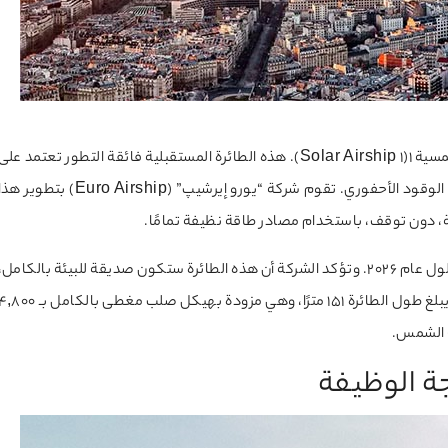
تخيلوا رؤية أفق مدينة باريس وزيّنها مرور الطائرة الهوائية الشمسية 1(Solar Airship 1). هذه الطائرة المستقبلية فائقة التطور تعتمد عل
الطاقة الشمسية والهيدروجين في طيرانها، دون أي اعتماد على الوقود الأحفوري. تقوم شركة “يورو إيرشيپ” (Euro Airship) بتطوير 
يعمل مهندسو الشركة بجهد لتحقيق أول رحلة لهذه الطائرة بحلول عام 2026. وتؤكد الشركة أن هذه الطائرة ستكون صديقة للبيئة بالكامل،
دون انبعاثات كربونية، كما أنها ستطير بهدوء تام دون ضجيج. يبلغ طول الطائرة 151 مترًا، وهي مزودة بهيكل صلب مغطى بالكامل 
ء الشمس.
جة الوظيفة