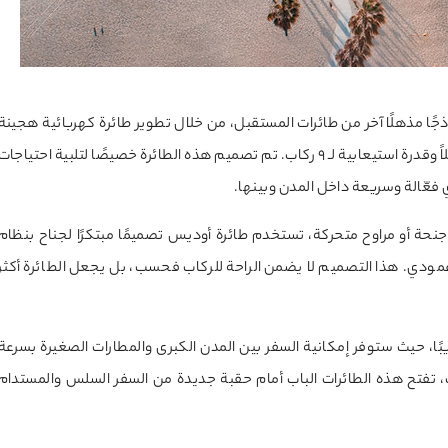
Odys ) الأمريكية تقدم نموذجًا مذهلًا آخر من طائرات المستقبل، من خلال تطوير طائرة كهربائية هجينة
من نوع VTOL (إقلاع وهبوط عمودي)، بمدى يصل إلى 750 ميلاً وقدرة استيعابية لـ 9 ركاب. تم تصميم هذه الطائرة خصيصًا لتلبية احتياجات
 فعّالة وسريعة داخل المدن وبينها.
الأخرى التي تعتمد على أجنحة أو مراوح متحركة، تستخدم طائرة أوديس تصميمًا مبتكرًا لجناح بنظام
مودي. هذا التصميم لا يضمن الراحة للركاب فحسب، بل يجعل الطائرة أكثر
بًا، حيث ستوفر إمكانية السفر بين المدن الكبرى والمطارات الصغيرة بسرعة
 تفتح هذه الطائرات الباب أمام حقبة جديدة من السفر السلس والمستدام