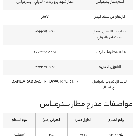
اسم مطار بندرعباس
مطار شهدا پرواز 655 الدولي – بندر عباس
الارتفاع عن سطح البحر
7 متر
معلومات الاتصال بمطار
07633611020
بندر عباس الدولي
هاتف معلومات الرحلات
07633665828
الشوؤن الإدارية
07633611020
البريد الإلكتروني للتواصل
BANDARABBAS.INFO@AIRPORT.IR
مع المطار
مواصفات مدرج مطار بندرعباس
رقم المدرج
الطول (متر)
العرض (متر)
نوع السطح
03R/21L
3660
45
أسفلت