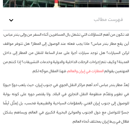
فهرست مطالب
قد تكون من أهم التساؤلات التي تشغل بال المسافرين أثناء السفر من وإلى بندر عباس:
أين يقع مطار بندر عباس؟ ماذا يجب فعله عند الوصول إلى المطار؟ هل تتوفر مواقف
لركن السيارات؟ هل توجد سيارات أجرة على مدار الساعة للنقل من المطار إلى داخل
المدينة؟ وكيف تتم إجراءات الرحلات الداخلية والدولية وخدمات التشريفات؟ إذا كنتم من
المهتمين بقوائم
المطارات في إيران والعالم
، فهذا المقال موجّه لكم.
يُعدّ مطار بندر عباس أحد أهم مراكز النقل الجوي في جنوب إيران، حيث يلعب دورًا حيويًا
في تطوير وتقدّم منظومة النقل التجاري في البلاد. ولا يقتصر دوره على كونه بوابة
للوصول إلى جنوب إيران الغني بالمقوّمات السياحية والطبيعية فحسب، بل يُمثّل أيضًا
جسرًا للتواصل مع دول الجنوب والموانئ البحرية الكبرى في العالم، ويساهم بشكل
فعّال في ربط إيران بمختلف أنحاء العالم.