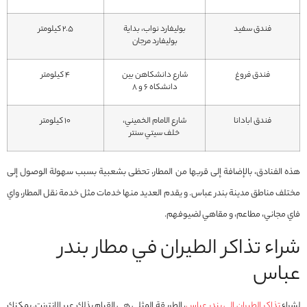
فندق سفيد
بوليفارد نواب، بداية
2.5 کیلومتر
بوليفارد مرجان
فندق فروغ
شارع دانشكاهن بين
4 کیلومتر
دانشكاه 6 و 8
فندق ابادانا
شارع الامام الخميني،
10 کیلومتر
خلف سيتي سنتر
هذه الفنادق، بالإضافة إلى قربها من المطار، تحظى بشعبية بسبب سهولة الوصول إلى
مختلف مناطق مدينة بندر عباس. و يقدم العديد منها خدمات مثل خدمة نقل المطار، واي
فاي مجاني، مطاعم، و مقاهي لضيوفهم.
شراء تذاكر الطيران في مطار بندر
عباس
لشراء
تذاكر الطيران إلى بندر عباس
، الطريقة المثلى هي القيام بذلك عبر الإنترنت. يمكنك