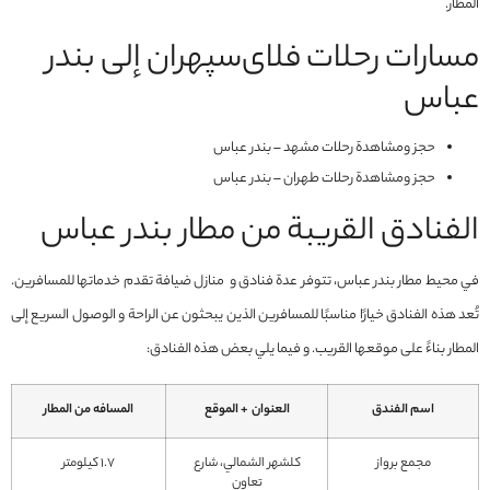
المطار.
مسارات رحلات فلای‌سپهران إلى بندر
عباس
حجز ومشاهدة رحلات مشهد – بندر عباس
حجز ومشاهدة رحلات طهران – بندر عباس
الفنادق القريبة من مطار بندر عباس
في محيط مطار بندر عباس، تتوفر عدة فنادق و منازل ضيافة تقدم خدماتها للمسافرين.
تُعد هذه الفنادق خيارًا مناسبًا للمسافرين الذين يبحثون عن الراحة و الوصول السريع إلى
المطار بناءً على موقعها القريب. و فيما يلي بعض هذه الفنادق:
اسم الفندق
العنوان + الموقع
المسافه من المطار
مجمع برواز
كلشهر الشمالي، شارع
1.7 کیلومتر
تعاون