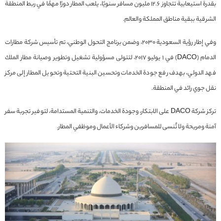
بقدرة استيعابية تتجاوز 12.6 مليون مسافر سنويًا، يلعب المطار دورًا مهمًا في ربط المنطقة
الشرقية ببقية مناطق المملكة والعالم.
وفي إطار رؤية السعودية 2030، وضمن برنامج التحول الوطني، تم تأسيس شركة مطارات
الدمام (DACO) في 1 يوليو 2017، لتتولى مسؤولية تشغيل وتطوير وصيانة مطار الملك
فهد الدولي، بهدف رفع جودة الخدمات وتحسين البنية التحتية وتحويل المطار إلى مركز
نقل جوي رائد في المنطقة.
تركز شركة DACO على الابتكار، وجودة الخدمات، والتنمية المستدامة، لتوفير تجربة سفر
آمنة ومريحة ولا تُنسى للمسافرين وشركاء الأعمال وموظفي المطار.