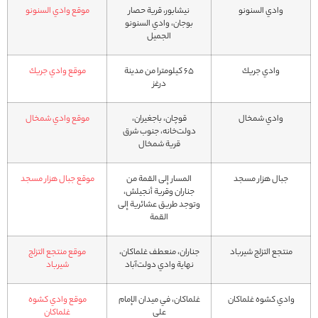
وادي السنونو
نيشابور، قرية حصار
موقع وادي السنونو
بوجان، وادي السنونو
الجميل
وادي جريك
65 كيلومترا من مدينة
موقع وادي جريك
درغز
وادي شمخال
قوچان، باجغیران،
موقع وادي شمخال
دولت‌خانه، جنوب شرق
قرية شمخال
جبال هزار مسجد
المسار إلى القمة من
موقع جبال هزار مسجد
جناران وقرية أنجيلش،
وتوجد طريق عشائرية إلى
القمة
منتجع التزلج شيرباد
جناران، منعطف غلماكان،
موقع منتجع التزلج
نهاية وادي دولت‌آباد
شيرباد
وادي كشوه غلماكان
غلماكان، في ميدان الإمام
موقع وادي كشوه
علي
غلماكان