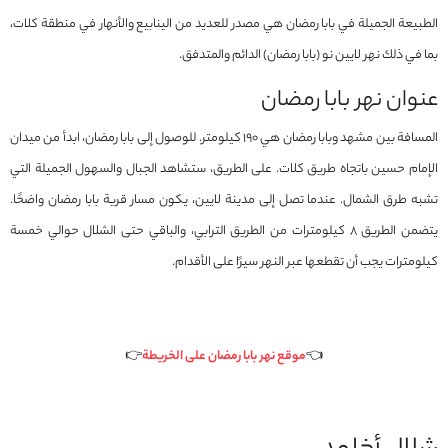
الطبيعة الجميلة في بابا رمضان هي مصدر للعديد من الينابيع والأنهار في منطقة كلات،
بما في ذلك نهر لایين نو (بابا رمضان) الدائم والمتدفق.
عنوان نهر بابا رمضان
المسافة بين مشهد وبابا رمضان هي 190 كيلومتر. للوصول إلى بابا رمضان، ابدأ من ميدان
الإمام حسين باتجاه طريق كلات. على الطريق، ستشاهد الجبال والسهول الجميلة التي
تشبه طرق الشمال. عندما تصل إلى مدينة لايین، يكون مسار قرية بابا رمضان واضحًا.
يتضمن الطريق 8 كيلومترات من الطريق الترابي، والباقي حتى الشلال حوالي خمسة
كيلومترات يجب أن تقطعها عبر النهر سيرًا على الأقدام.
👈
موقع نهر بابا رمضان على الخريطة
👉