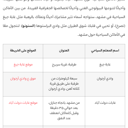
وأحيانًا لتنوعها البيولوجي الغني وأحيانًا لخصائصها الجغرافية الفريدة. من بين الأماكن
السياحية في مشهد، ستواجه أسماء تثير مشاعرك أحيانًا وتملأك بالرهبة مثل غابة جيغ
(تصرخ)، أو تحيي في قلبك شوق الطيران مثل وادي البراستوها (
السنونو)
. لنتجول معًا
في الأماكن السياحية حول مشهد.
اسم المعلم السياحي
العنوان
الموقع على الخريطة
غابة جيغ
طرقبة، قرية سربرج
موقع غابة جيغ
وادي أرجوان
سبعة كيلومترات من
موق ع وادي أرجوان
طرقبة على طريق قرية
كلاته آهن، وادي أرجوان
غابات دولت آباد
من مشهد باتجاه جناران،
موقع غابات دولت آباد
بعد حوالي ۳۵ دقيقة
وقبل کلماكان انعطف
عند النفق