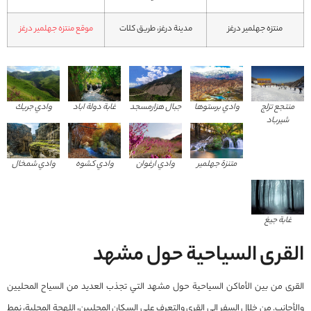
منتزه جهلمير درغز
مدينة درغز، طريق کلات
موقع منتزه جهلمير درغز
منتجع تزلج
وادي برستوها
جبال هزارمسجد
غابة دولة اباد
وادي جريك
شيرباد
متنزة جهلمير
وادي ارغوان
وادي كشوه
وادي شمخال
غابة جيغ
القرى السياحية حول مشهد
القرى من بين الأماكن السياحية حول مشهد التي تجذب العديد من السياح المحليين
والأجانب. من خلال السفر إلى القرى والتعرف على السكان المحليين، اللهجة المحلية، نمط