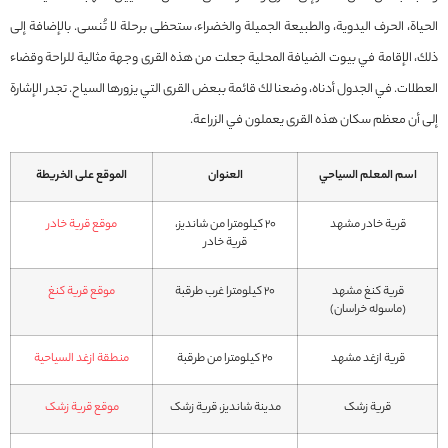
الحياة، الحرف اليدوية، والطبيعة الجميلة والخضراء، ستحظى برحلة لا تُنسى. بالإضافة إلى
ذلك، الإقامة في بيوت الضيافة المحلية جعلت من هذه القرى وجهة مثالية للراحة وقضاء
العطلات. في الجدول أدناه، وضعنا لك قائمة ببعض القرى التي يزورها السياح. تجدر الإشارة
إلى أن معظم سكان هذه القرى يعملون في الزراعة.
اسم المعلم السياحي
العنوان
الموقع عل
ى الخريطة
قرية خادر مشهد
۲۰ كيلومترا من شاندیز،
موقع قرية خادر
قرية خادر
قرية كنغ مشهد
۲۰ كيلومترا غرب طرقبة
موقع قرية كنغ
(ماسوله خراسان)
قرية ازغد مشهد
۲۰ كيلومترا من طرقبة
منطقة ازغد السياحية
قرية زشک
مدينة شاندیز، قرية زشک
موقع قرية زشک