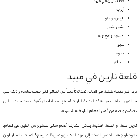
قلعة نارين في ميبد
أرغ بم
تاوس بويبلو
تشان تشان
مسجد جامع جنه
سيوا
خيوه
شيبام
قلعة نارين في ميبد
يزد، أكبر مدينة طينية في العالم، تعد تراثاً قيماً من المباني التي بقيت صامدة و ثابتة على
مر القرون. بالقرب من هذه المدينة التاريخية، تقع مدينة أصغر تُعرف باسم ميبد، و التي
تحتضن واحدة من أثمن المعالم التاريخية للبشرية.
نارين قلعه أو القلعة القديمة يمكن اعتبارها أقدم مبنى مصنوع من الطين في العالم.
يعود تاريخ هذا الحصن الضخم إلى عهد الماديين و قبل ذلك. و مع ذلك، يجب اعتبار نارين