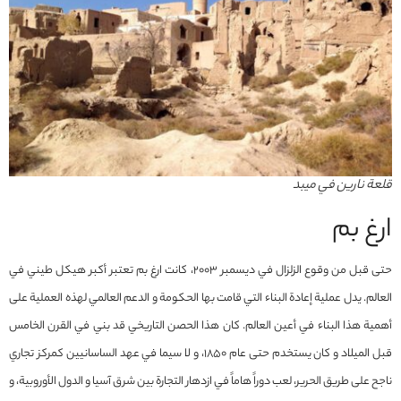
قلعة نارين في ميبد
ارغ بم
حتى قبل من وقوع الزلزال في ديسمبر 2003، كانت ارغ بم تعتبر أكبر هيكل طيني في
العالم. يدل عملية إعادة البناء التي قامت بها الحكومة و الدعم العالمي لهذه العملية على
أهمية هذا البناء في أعين العالم. كان هذا الحصن التاريخي قد بني في القرن الخامس
قبل الميلاد و كان يستخدم حتى عام 1850، و لا سيما في عهد الساسانيين كمركز تجاري
ناجح على طريق الحرير، لعب دوراً هاماً في ازدهار التجارة بين شرق آسيا و الدول الأوروبية، و