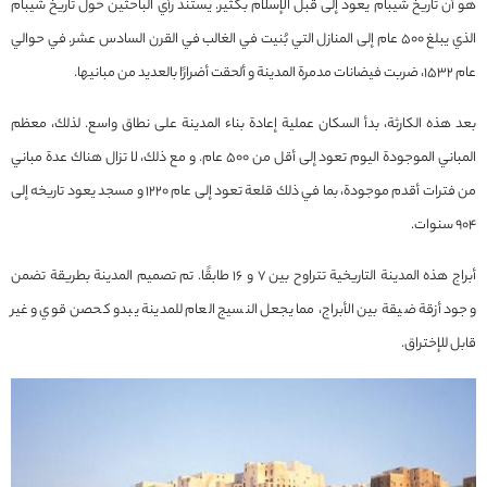
هو أن تاريخ شيبام يعود إلى قبل الإسلام بكثير. يستند رأي الباحثين حول تاريخ شيبام
الذي يبلغ 500 عام إلى المنازل التي بُنيت في الغالب في القرن السادس عشر. في حوالي
عام 1532، ضربت فيضانات مدمرة المدينة و ألحقت أضرارًا بالعديد من مبانيها.
بعد هذه الكارثة، بدأ السكان عملية إعادة بناء المدينة على نطاق واسع. لذلك، معظم
المباني الموجودة اليوم تعود إلى أقل من 500 عام. و مع ذلك، لا تزال هناك عدة مباني
من فترات أقدم موجودة، بما في ذلك قلعة تعود إلى عام 1220 و مسجد يعود تاريخه إلى
904 سنوات.
أبراج هذه المدينة التاريخية تتراوح بين 7 و 16 طابقًا. تم تصميم المدينة بطريقة تضمن
وجود أزقة ضيقة بين الأبراج، مما يجعل النسيج العام للمدينة يبدو كحصن قوي و غير
قابل للإختراق.