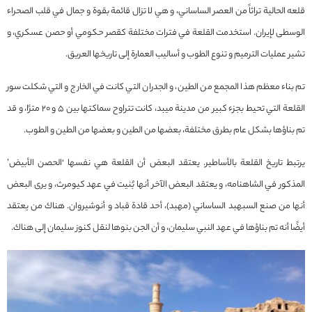
قلعه الحالية تراثاً من العصر الساساني، و هي لا تزال قائمة بقوة و جمال في قلب الصحراء
الوسطى لإيران. استخدمت القلعة في فترات مختلفة كقصر حكومي أو حصن عسكري، و
تشير عمليات الترميم و تنوع الطوب و أساليب العمارة إلى تاريخها العريق.
تم بناء معظم هذا المجمع من الطين، و الجدران التي كانت في الخارج و التي شكلت سور
القلعة التي تحيط بجزء كبير من مدينة ميبد، كانت تتراوح سماكتها بين 5 و 20 مترًا، و قد
تم بناؤها بشكل عام بطرق مختلفة، بعضها من الطين و بعضها من الطين و الطوب.
يرتبط تاريخ القلعة بالأساطير. يعتقد البعض أن القلعة هي نفسها ‘الحصن الأبيض’
المذكور في الشاهنامه، و يعتقد البعض الآخر أنها بُنيت في عهد كيومرث، و يرى البعض
أنها من صنع السبهبد الساساني (مهبد)، أحد قادة قباد و أنوشيروان. هناك من يعتقد
أيضًا أنه تم بناؤها في عهد النبي سليمان، و أن الجن بنوها لنقل كنوز سليمان إلى هناك.