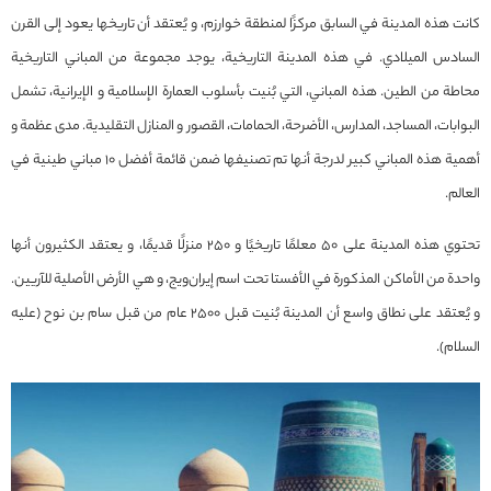
كانت هذه المدينة في السابق مركزًا لمنطقة خوارزم، و يُعتقد أن تاريخها يعود إلى القرن
السادس الميلادي. في هذه المدينة التاريخية، يوجد مجموعة من المباني التاريخية
محاطة من الطين. هذه المباني، التي بُنيت بأسلوب العمارة الإسلامية و الإيرانية، تشمل
البوابات، المساجد، المدارس، الأضرحة، الحمامات، القصور و المنازل التقليدية. مدى عظمة و
أهمية هذه المباني كبير لدرجة أنها تم تصنيفها ضمن قائمة أفضل 10 مباني طينية في
العالم.
تحتوي هذه المدينة على 50 معلمًا تاريخيًا و 250 منزلًا قديمًا، و يعتقد الكثيرون أنها
واحدة من الأماكن المذكورة في الأفستا تحت اسم إيران‌ویج، و هي الأرض الأصلية للآريين.
و يُعتقد على نطاق واسع أن المدينة بُنيت قبل 2500 عام من قبل سام بن نوح (عليه
السلام).