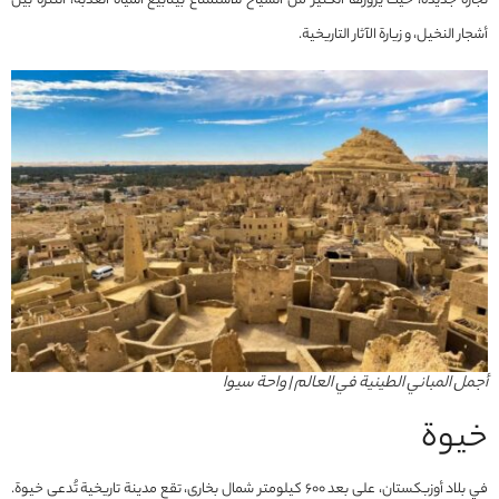
تجارة جديدة، حيث يزورها الكثير من السياح للاستمتاع بينابيع المياه العذبة، التنزه بين
أشجار النخيل، و زيارة الآثار التاريخية.
أجمل المباني الطينية في العالم | واحة سيوا
خيوة
في بلاد أوزبكستان، على بعد 600 كيلومتر شمال بخارى، تقع مدينة تاريخية تُدعى خيوة.