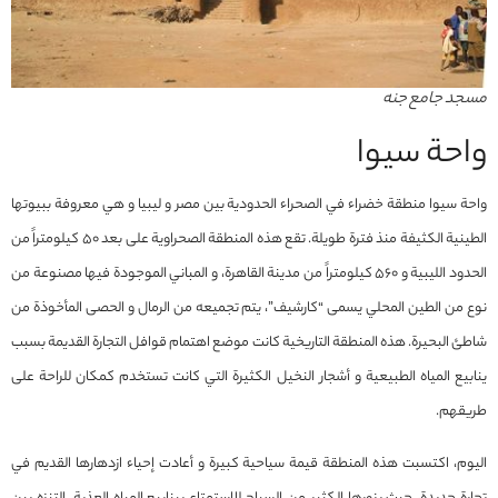
مسجد جامع جنه
واحة سيوا
واحة سيوا منطقة خضراء في الصحراء الحدودية بين مصر و ليبيا و هي معروفة ببيوتها
الطينية الكثيفة منذ فترة طويلة. تقع هذه المنطقة الصحراوية على بعد 50 كيلومتراً من
الحدود الليبية و 560 كيلومتراً من مدينة القاهرة، و المباني الموجودة فيها مصنوعة من
نوع من الطين المحلي يسمى “كارشيف”، يتم تجميعه من الرمال و الحصى المأخوذة من
شاطئ البحيرة. هذه المنطقة التاريخية كانت موضع اهتمام قوافل التجارة القديمة بسبب
ينابيع المياه الطبيعية و أشجار النخيل الكثيرة التي كانت تستخدم كمكان للراحة على
طريقهم.
اليوم، اكتسبت هذه المنطقة قيمة سياحية كبيرة و أعادت إحياء ازدهارها القديم في