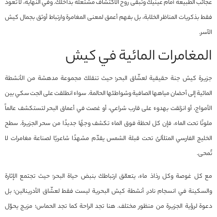
عجائب الطبيعة أمام عينيك وتبقى روح الاكتشاف مشتعلة بداخلك. وفي النهاية، لا تعود
فقط بذكريات المناظر الخلابة، بل بفهم أعمق لمعنى المغامرة وارتباط أوثق بجمال كيش
الآسر.
المغامرات المائية في كيش
جزيرة كيش جنة حقيقية لعشّاق البحر؛ حيث تنقلك مجموعة مدهشة من الأنشطة
المائية إلى أحضان مياهها الصافية وشواطئها الحالمة. سواء انطلقت على الجت سكي بين
الأمواج، أو انزلقت بهدوء على قارب شراعي، أو غصت في أعماق البحر لتستكشف عالماً
ملونًا تحت الماء، فإن كل لحظة فوق الماء تكشف وجهًا جديدًا من سحر الجزيرة. سطح
الخليج الفارسي المتلألئ تحت قبلة الشمس يقدّم مشهدًا شاعريًا لصناعة مغامرات لا
تُمحى.
مع كل غوصة وكل رذاذ ماء، يتعمّق ارتباطك بنبض حياة البحر؛ حيث تجتمع الإثارة
والسكينة في انسجام نادر. أنشطة كيش البحرية ليست فقط لعشّاق الأدرينالين؛ بل
دعوة لرؤية الجزيرة من منظور مختلف. هنا تجد الراحة كما تجد الحماس؛ مزيج يحوّل