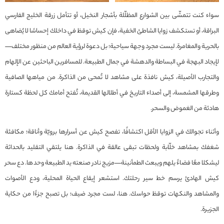
سواء كنت تتمشّى بين الشوارع المظلّلة بأشجار النخيل، أو تتأمل زرقة الخليج الفارسي
البراقة، أو تستكشف زوايا الشاطئ الخفية، فإن كيش توقظ في داخلك إحساسًا لا يُضاهى
بالحرية والمغامرة. ليست مجرد وجهة سياحية؛ بل دعوة لرؤية العالم من منظور مختلف—
لإيجاد البهجة في البساطة والدهشة في جمال الطبيعة. للمسافرين الباحثين عن الإلهام
والتجارب الأصيلة، كيش نافذة على مشاهد لا تُمحى من الذاكرة. من مياهها الصافية
وطرقها المشمسة، إلى أصداء التاريخ في أطلالها القديمة، تُفتح أمامك كل لحظة كستارة
هادئة من الغموض والسحر.
وأثناء تجوالك في الزوايا الأقل اكتشافًا، تفصح كيش عن أسرارها برويّة وأناقة؛ مكافئة
شغفك بمشاهد خلّابة ولحظات تبقى عالقة في الذاكرة. هنا يلتقي التقليد بالحداثة
ليشكلا معًا فضاءً يلهم ويبعث الطمأنينة—مزيج نادر صنعته يد الطبيعة وحدها. دع سحر
كيش الهادئ يرسم خط سير رحلتك. استشعر إيقاع الحياة المحلية، ودع الأصوات
والمشاهد والنكهات توقظ حواسك. هنا، لست مجرد ضيف؛ بل تصبح جزءًا من حكاية
الجزيرة.