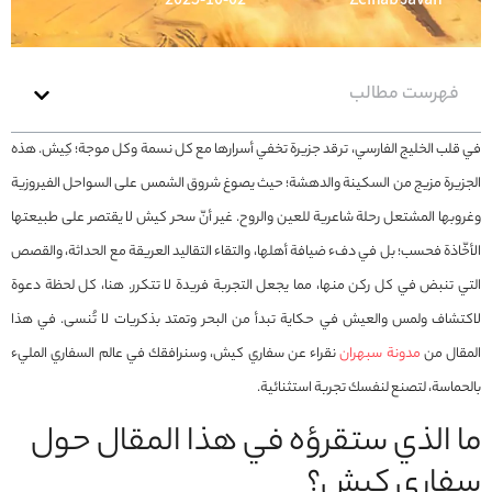
2025-10-02
Zeinab Javan
فهرست مطالب
في قلب الخليج الفارسي، ترقد جزيرة تخفي أسرارها مع كل نسمة وكل موجة؛ كِيش. هذه
الجزيرة مزيج من السكينة والدهشة؛ حيث يصوغ شروق الشمس على السواحل الفيروزية
وغروبها المشتعل رحلة شاعرية للعين والروح. غير أنّ سحر كيش لا يقتصر على طبيعتها
الأخّاذة فحسب؛ بل في دفء ضيافة أهلها، والتقاء التقاليد العريقة مع الحداثة، والقصص
التي تنبض في كل ركن منها، مما يجعل التجربة فريدة لا تتكرر. هنا، كل لحظة دعوة
لاكتشاف ولمس والعيش في حكاية تبدأ من البحر وتمتد بذكريات لا تُنسى. في هذا
المقال من
مدونة سبهران
نقراء عن سفاري كيش، وسنرافقك في عالم السفاري المليء
بالحماسة، لتصنع لنفسك تجربة استثنائية.
ما الذي ستقرؤه في هذا المقال حول
سفاري كيش؟