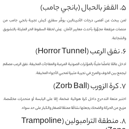
٥. القفز بالحبال (بانجي جامب)
لمن يبحث عن أقصى درجات الأدرينالين، يوفّر سفاري كيش تجربة بانجي جامب من
منصات مرتفعة مجهّزة بأحدث معايير الأمان. عِش لحظة السقوط الحر المليئة بالتشويق
والشجاعة.
٦. نفق الرعب (Horror Tunnel)
ادخل عالمًا غامضًا مليئًا بالمؤثرات الصوتية المرعبة والمفاجآت المخيفة. نفق الرعب مصمّم
ليجمع بين الخوف والمرح في تجربة مثيرة لمحبي الأجواء المخيفة.
٧. كرة الزورب (Zorb Ball)
اختبر متعة التدحرج داخل كرة هوائية ضخمة، إمّا على اليابسة أو منحدرات مخصّصة.
مزيج من الحركة والضحك يجعلها نشاطًا ممتعًا للصغار والكبار على حد سواء.
٨. منطقة الترامبولين (Trampoline