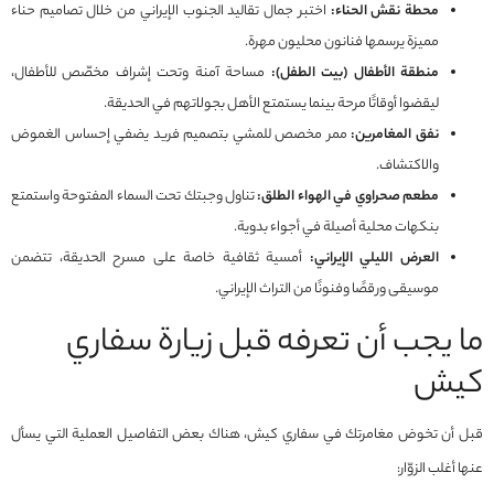
محطة نقش الحناء:
اختبر جمال تقاليد الجنوب الإيراني من خلال تصاميم حناء
مميزة يرسمها فنانون محليون مهرة.
منطقة الأطفال (بيت الطفل):
مساحة آمنة وتحت إشراف مخصّص للأطفال،
ليقضوا أوقاتًا مرحة بينما يستمتع الأهل بجولاتهم في الحديقة.
نفق المغامرين:
ممر مخصص للمشي بتصميم فريد يضفي إحساس الغموض
والاكتشاف.
مطعم صحراوي في الهواء الطلق:
تناول وجبتك تحت السماء المفتوحة واستمتع
بنكهات محلية أصيلة في أجواء بدوية.
العرض الليلي الإيراني:
أمسية ثقافية خاصة على مسرح الحديقة، تتضمن
موسيقى ورقصًا وفنونًا من التراث الإيراني.
ما يجب أن تعرفه قبل زيارة سفاري
كيش
قبل أن تخوض مغامرتك في سفاري كيش، هناك بعض التفاصيل العملية التي يسأل
عنها أغلب الزوّار: