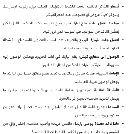
أسعار التذاكر:
تختلف حسب النشاط (الكارتينغ، البينت بول، ركوب الجمال…)،
وتتوفر أحيانًا عروض أو خصومات عند الحجز المبكر.
مواعيد العمل:
عادة يفتح البارك من الصباح حتى ساعات متأخرة من الليل، لكن
يُفضَّل التأكد من المواعيد في الموسم الذي تزور فيه.
أفضل وقت للزيارة:
الربيع والخريف هما أنسب الفصول للاستمتاع بالأنشطة
الخارجية بعيدًا عن حرارة الصيف العالية.
الوصول إلى سفاري كيش:
يقع البارك في قلب الجزيرة، ويمكن الوصول إليه
بسهولة بالسيارة أو سيارات الأجرة من المطار والفنادق.
الإقامة القريبة:
هناك فنادق ومنتجعات تبعد بضع دقائق فقط عن البارك، ما
يجعل الوصول مريحًا للعائلات.
الأنشطة العائلية:
تم تجهيز منطقة للأطفال، مزرعة حيوانات، وترامبولين، ما
يجعل التجربة مناسبة لجميع أفراد الأسرة.
السلامة:
جميع الأنشطة مثل 4×4 أو البانجي جامب تتم تحت إشراف مدرّبين
محترفين وبأعلى معايير الأمان.
ماذا تأخذ معك؟
يوصى بارتداء ملابس مريحة وأحذية مناسبة، إحضار واقٍ من
الشمس وزجاجة ماء، ولا تنسَ الكاميرا لالتقاط لحظاتك المميزة.