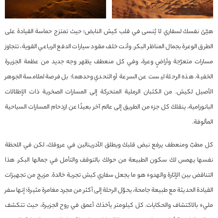
هيّئ نفسك لسفاري لا يُنسى في قلب كيش النابض؛ حيث تمتزج حماسة القيادة على
الطرق الوعرة بجمال المناظر البكر. وأنت خلف مقود سيارات الدفع الرباعي القوية، تتجاوز
مسارات متعرّجة وأراضٍ وعرة، وفي كل منعطف يظهر وجه جديد من عظمة الجزيرة
الخفية. هذه الرحلة ليست عن السرعة أو التحدي وحدهما؛ بل فرصة لملامسة الجوهر
الأصيل لكيش. من الكثبان الرملية المتحركة إلى المسارات الصخرية ذات الإطلالات
البانورامية، ينقلك كل جزء من الطريق إلى عالم آخر بعيدًا عن ازدحام المسارات السياحية
المألوفة.
كل مطبّ ومنعطف يرفع نبض قلبك ويطلق الأدرينالين في عروقك، لكن في اللحظة
نفسها يهمس لك سكون الطبيعة من حولك بالتوقف والتأمل في جمالها البكر. هذا
التناقض بين الإثارة والهدوء هو ما يجعل سفاري كيش تجربة خالدة. مزيج من تجهيزات
القيادة الحديثة مع طبيعة جامحة، يحوّل الرحلة إلى أكثر من مجرد مغامرة مثيرة؛ إنها سفر
مليء بالاكتشاف والحكايات. كل كيلومتر يأخذك أعمق في روح الجزيرة، حيث تتكشف