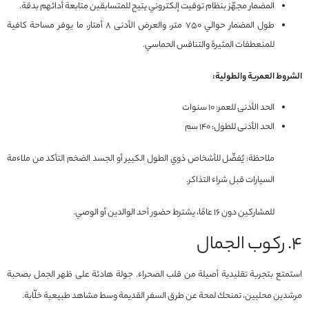
المضمار مجهّز بنظام توقيت إلكتروني يتيح للمتسابقين متابعة أدائهم بدقة.
طول المضمار حوالي ٧٥٠ متر، والعرض الأدنى ٨ أمتار، ما يوفر مساحة كافية
للمنعطفات المثيرة والتنافس الحماسي.
الشروط العمرية والطولية:
الحد الأدنى للعمر: ١٠ سنوات
الحد الأدنى للطول: ١٤٠ سم
ملاحظة: يُفضّل للأشخاص ذوي الطول الكبير أو الجسد الضخم التأكد من ملاءمة
السيارات قبل شراء التذاكر.
للمشاركين دون ١٦ عامًا، يشترط حضور أحد الوالدين أو الوصي.
٤. ركوب الجمال
استمتع بتجربة تقليدية أصيلة من قلب الصحراء. جولة هادئة على ظهر الجمل بصحبة
مرشدين محليين، تمنحك لمحة عن طرق السفر القديمة وسط مشاهد طبيعية خلّابة.