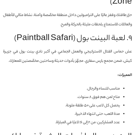
Zone)
حرّر طاقتك وقفز عاليًا على الترامبولين داخل منطقة مخصّصة وآمنة. نشاط مثالي للأطفال
والعائلات للاستمتاع بلحظات مليئة بالحركة والمرح.
٩. لعبة البينت بول (Paintball Safari)
عش حماس القتال الاستراتيجي والعمل الجماعي في أكبر نادي بينت بول في جزيرة
كيش، ضمن مجمع بارس سفاري. مجهّز بأدوات حديثة وساحتين مخصّصتين للمعارك.
المميزات:
مناسب للنساء والرجال.
متاح لمن هم فوق ٨ سنوات.
يحصل كل لاعب على ٥٠ طلقة ملونة.
مدة اللعب: حتى انتهاء الذخيرة.
عدد المشاركين: من ٢ إلى ١٦ لاعبًا في المباراة.