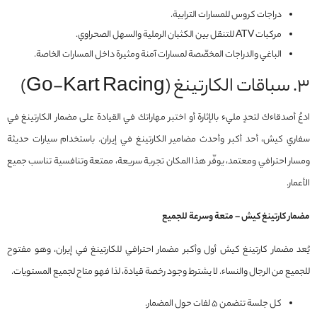
دراجات كروس للمسارات الترابية.
مركبات ATV للتنقل بين الكثبان الرملية والسهل الصحراوي.
الباغي والدراجات المخصّصة لمسارات آمنة ومثيرة داخل المسارات الخاصة.
٣. سباقات الكارتينغ (Go-Kart Racing)
ادعُ أصدقاءك لتحدٍ مليء بالإثارة أو اختبر مهاراتك في القيادة على مضمار الكارتينغ في
سفاري كيش، أحد أكبر وأحدث مضامير الكارتينغ في إيران. باستخدام سيارات حديثة
ومسار احترافي ومعتمد، يوفّر هذا المكان تجربة سريعة، ممتعة وتنافسية تناسب جميع
الأعمار.
مضمار كارتينغ كيش – متعة وسرعة للجميع
يُعد مضمار كارتينغ كيش أول وأكبر مضمار احترافي للكارتينغ في إيران، وهو مفتوح
للجميع من الرجال والنساء. لا يشترط وجود رخصة قيادة، لذا فهو متاح لجميع المستويات.
كل جلسة تتضمن ٥ لفات حول المضمار.