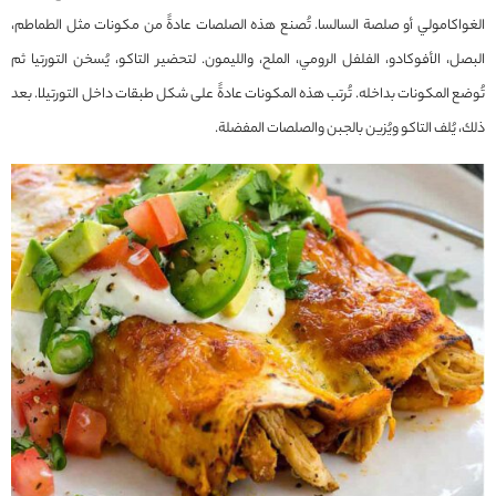
الغواكامولي أو صلصة السالسا. تُصنع هذه الصلصات عادةً من مكونات مثل الطماطم،
البصل، الأفوكادو، الفلفل الرومي، الملح، والليمون. لتحضير التاكو، يُسخن التورتيا ثم
تُوضع المكونات بداخله. تُرتب هذه المكونات عادةً على شكل طبقات داخل التورتيلا. بعد
ذلك، يُلف التاكو ويُزين بالجبن والصلصات المفضلة.