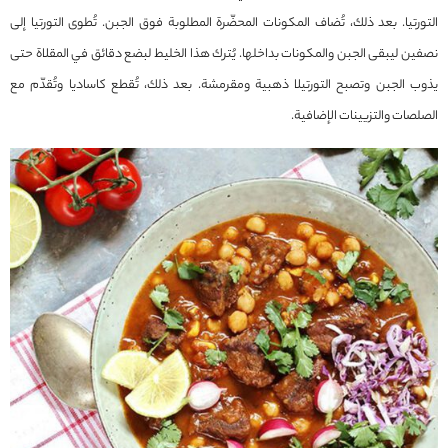
التورتيا. بعد ذلك، تُضاف المكونات المحضّرة المطلوبة فوق الجبن. تُطوى التورتيا إلى
نصفين ليبقى الجبن والمكونات بداخلها. يُترك هذا الخليط لبضع دقائق في المقلاة حتى
يذوب الجبن وتصبح التورتيلا ذهبية ومقرمشة. بعد ذلك، تُقطع كاساديا وتُقدّم مع
الصلصات والتزيينات الإضافية.