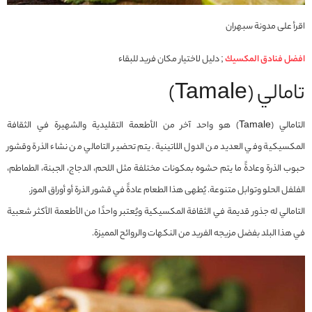
اقرأ على مدونة سبهران
افضل فنادق المكسيك
; دليل لاختيار مكان فريد للبقاء
تامالي (Tamale)
التامالي (Tamale) هو واحد آخر من الأطعمة التقليدية والشهيرة في الثقافة
المكسيكية وفي العديد من الدول اللاتينية. يتم تحضير التامالي من نشاء الذرة وقشور
حبوب الذرة وعادةً ما يتم حشوه بمكونات مختلفة مثل اللحم، الدجاج، الجبنة، الطماطم،
الفلفل الحلو وتوابل متنوعة. يُطهى هذا الطعام عادةً في قشور الذرة أو أوراق الموز.
التامالي له جذور قديمة في الثقافة المكسيكية ويُعتبر واحدًا من الأطعمة الأكثر شعبية
في هذا البلد بفضل مزيجه الفريد من النكهات والروائح المميزة.