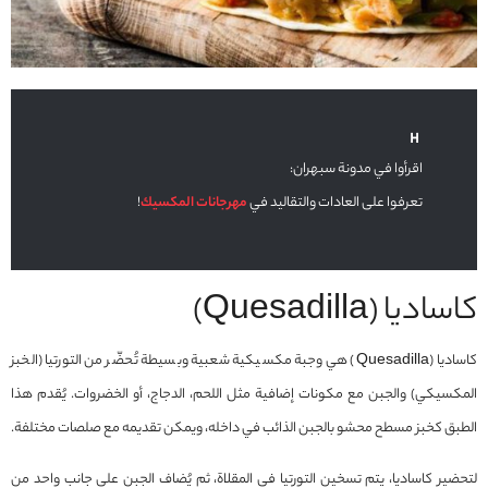
اقرأوا في مدونة سبهران:
تعرفوا على العادات والتقاليد في
مهرجانات المكسيك
!
كاساديا (Quesadilla)
كاساديا (Quesadilla) هي وجبة مكسيكية شعبية وبسيطة تُحضّر من التورتيا (الخبز
المكسيكي) والجبن مع مكونات إضافية مثل اللحم، الدجاج، أو الخضروات. يُقدم هذا
الطبق كخبز مسطح محشو بالجبن الذائب في داخله، ويمكن تقديمه مع صلصات مختلفة.
لتحضير كاساديا، يتم تسخين التورتيا في المقلاة، ثم يُضاف الجبن على جانب واحد من