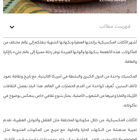
2024-06-23
Zeinab Javan
فهرست مطالب
أشهر الأكلات المكسيكية برائحتها العطرة ونكهاتها الشهية تنقلكم إلى عالم مختلف من
المأكولات. هذه الأطعمة بنكهاتها وألوانها الفريدة توفر رحلة مميزة إلى عالم مليء بالإثارة
والطاقة.
المكسيك، واحدة من الدول الكبرى والنشطة في أمريكا اللاتينية، مع تاريخ وثقافة تعود
لآلاف السنين، تُعرف كواحدة من أقدم الحضارات في العالم. هذا البلد بفضل الثقافات
الأزتيك والمايا وغيرها من الشعوب الأصلية، يمتاز بتنوع ثقافي خاص ينعكس بوضوح في
مأكولاته.
الأكلات المكسيكية، من خلال مكوناتها المختلفة مثل الفلفل والتوابل العطرية، تقدم
تجربة مدهشة من النكهات الحارة والحلوة. مع مزيج من المكونات المتنوعة مثل
الطماطم والبازلاء وفنون الطهي الخاصة، يمكن خلق مجموعة لذيذة وشهية من الأطباق