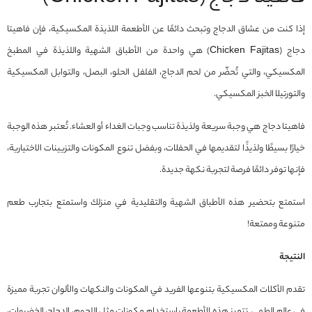
إذا كنت من عشاق الدجاج وتبحث دائمًا عن الأطعمة اللذيذة المكسيكية، فإن فاهيتا
دجاج (Chicken Fajitas) هي واحدة من الأطباق الشهية واللذيذة في المطبخ
المكسيكي، والتي تُحضّر من لحم الدجاج، الفلفل الحلو، البصل، والتوابل المكسيكية
والتورتيلا الخبز المكسيكي.
فاهيتا دجاج هي وجبة سريعة ولذيذة تناسب وجبات الغداء أو العشاء. تُعتبر هذه الوجبة
خيارًا بسيطًا ولذيذًا لتقديمها في الحفلات، وبفضل تنوع المكونات والتزيينات الاختيارية،
فإنها توفر دائمًا فرصة لتجربة نكهة جديدة.
استمتع بتحضير هذه الأطباق الشهية والتقليدية في منزلك واستمتع بتجارب طعم
متنوعة وممتعة!
النتيجة
تقدم الأكلات المكسيكية بتنوعها الفريد في المكونات والنكهات والألوان تجربة مميزة
في عالم الطهي. تتميز هذه الأطعمة باستخدام مكونات مثل اللحوم، الدجاج، الخضروات،