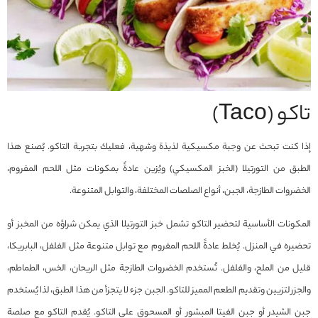
تاكو (Taco)
إذا كنت تبحث عن وجبة مكسيكية لذيذة وشهية، فعليك بتجربة التاكو. يُصنع هذا
الطبق من التورتيلا (الخبز المكسيكي) ويُزين عادةً بمكونات مثل اللحم المفروم،
الخضروات الطازجة، الجبن، أنواع الصلصات المختلفة، والتوابل المتنوعة.
المكونات الأساسية لتحضير التاكو تشمل خبز التورتيلا الذي يمكن شراؤه من المخبز أو
تحضيره في المنزل. يُخلط عادةً اللحم المفروم مع توابل متنوعة مثل الفلفل، البابريكا،
قليل من الملح، والفلفل. تُستخدم الخضروات الطازجة مثل الريحان، الخس، الطماطم،
والجزر لتزيين وتقديم الطعم المميز للتاكو. الجبن جزء لا يتجزأ من هذا الطبق، لذا يُستخدم
جبن الشيدر أو جبن الفيتا المبشور أو المسحوق على التاكو. يُقدم التاكو مع صلصة