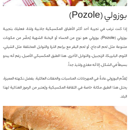
بوزولي (Pozole)
إذا كنت ترغب في تجربة أحد أكثر الأطباق المكسيكية جاذبية ولذة، فعليك بتجربة
بوزولي (Pozole). بوزولي هو نوع من الحساء أو اليخنة الشهية يُحضّر من مكونات
متنوعة مثل لحم الدجاج، أو لحم البقر مع براعم الذرة والتوابل المختلفة مثل الشيلي،
الثوم، البابريكا، الزنجبيل، والتوابل الأخرى. هذا الطبق المكسيكي الأصيل، رغم أنه يبدو
بسيطاً في الشكل، إلا أنه مغذي ولذيذ جداً.
يُقدَّم البوزولي عادةً في المهرجانات، المناسبات، والحفلات العائلية. بفضل نكهته المميزة،
يحتل هذا الطبق مكانة خاصة في الثقافة المكسيكية ويُعتبر من الرموز الغذائية لهذا
البلد.