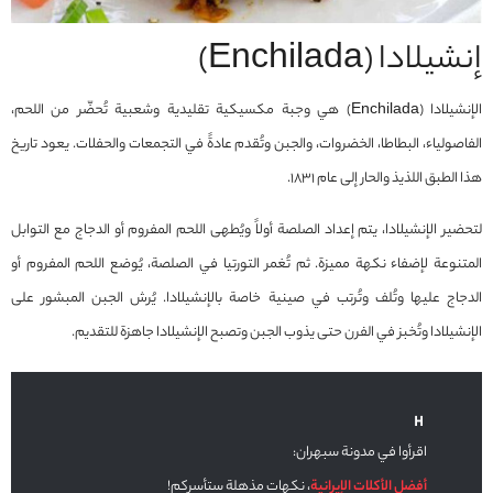
إنشيلادا (Enchilada)
الإنشيلادا (Enchilada) هي وجبة مكسيكية تقليدية وشعبية تُحضّر من اللحم،
الفاصولياء، البطاطا، الخضروات، والجبن وتُقدم عادةً في التجمعات والحفلات. يعود تاريخ
هذا الطبق اللذيذ والحار إلى عام 1831.
لتحضير الإنشيلادا، يتم إعداد الصلصة أولاً ويُطهى اللحم المفروم أو الدجاج مع التوابل
المتنوعة لإضفاء نكهة مميزة. ثم تُغمر التورتيا في الصلصة، يُوضع اللحم المفروم أو
الدجاج عليها وتُلف وتُرتب في صينية خاصة بالإنشيلادا. يُرش الجبن المبشور على
الإنشيلادا وتُخبز في الفرن حتى يذوب الجبن وتصبح الإنشيلادا جاهزة للتقديم.
اقرأوا في مدونة سبهران:
أفضل الأكلات الإيرانية
، نكهات مذهلة ستأسركم!