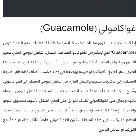
غواكامولي (Guacamole)
إذا كنت تبحث عن تذوق مقبلات مكسيكية شهيرة ولذيذة، فعليك بتجربة غواكامولي
(Guacamole) الذي يُحضّر من الأفوكادو، الطماطم، البصل، الفلفل الرومي، الملح، عصير
الليمون، والتوابل المتنوعة. الأفوكادو هو المكون الأساسي في هذا الطبق. لتحضير هذا
الطبق، يتم تقطيع الأفوكادو أو هرسه ووضعه في وعاء مناسب. تُضاف الطماطم الطازجة
المقطعة إلى مكعبات صغيرة والبصل الطازج مع الفلفل الرومي المقطع إلى الغواكامولي
وتُمزج المكونات جيداً بملعقة خشبية حتى تتجانس. يُستخدم الفلفل الرومي لإضفاء
نكهة وجمال على الغواكامولي. تُضاف التوابل مثل الملح، الفلفل الأسود، مسحوق الثوم،
والبابريكا لإعطاء نكهة مميزة للطبق. أخيراً، يُضاف عصير الليمون حسب الرغبة لضبط
الطعم والتركيب. في هذه المرحلة، يكون الغواكامولي جاهزاً للأكل ويُقدم عادةً مع
التورتيلا أو المخلل البحري.