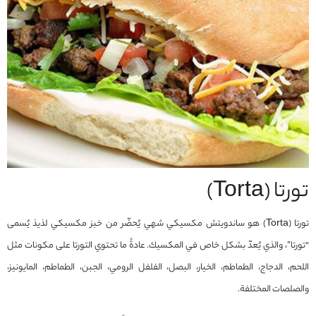
تورتا (Torta)
تورتا (Torta) هو ساندويتش مكسيكي شهي يُحضّر من خبز مكسيكي لذيذ يُسمى
“تورتا”، والذي يُعدّ بشكل خاص في المكسيك. عادةً ما تحتوي التورتا على مكونات مثل
اللحم، الدجاج، الطماطم، الخيار، البصل، الفلفل الرومي، الجبن، الطماطم، المايونيز،
والصلصات المختلفة.