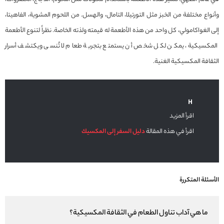
وأنواع مختلفة من الخبز مثل التورتيلا، التامال، والهسل. من اللحوم المشوية، الفاهيتا،
إلى الغواكامولي، كل واحد من هذه الأطعمة له قيمته ولذته الخاصة. نظراً لتنوع الأطعمة
المكسيكية، يمكن لكل شخص أن يستمتع بتجربة طعام لا تُنسى ويكتشف أسرار
الثقافة المكسيكية الغنية.
اقرأ المزيد
اقرأ في هذه المقالة
دليل السفر إلى المكسيك
الأسئلة المتكررة
ما هي آداب تناول الطعام في الثقافة المكسيكية؟