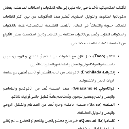
الأكلات المكسيكية تأخذك في رحلة مثيرة إلى عالم النكهات والمذاقات المدهشة. بفضل
مكوناتها المتنوعة والتوابل العطرية، تُعتبر هذه المأكولات من بين أكثر الثقافات
الغذائية حيوية وانتعاشاً في العالم. الأطعمة التقليدية المكسيكية غنية بالنكهات
والمكونات الطازجة وتُعبر عن تأثيرات مختلفة من ثقافات وتاريخ المكسيك. بعض الأنواع
من الأطعمة التقليدية المكسيكية هي:
التاكو (Taco):
خبز طازج مع حشوات من اللحم أو الدجاج أو الروبيان، مزين
بالصلصة والغواكامولي والبصل والطماطم والمكونات الأخرى.
إنشيلادا (Enchilada):
تاكوهات من اللحم الأبيض أو الأحمر تُطهى مع صلصة
الروك، الجبن والخضروات.
غواكامولي (Guacamole):
هذه الصلصة تُعد من الأفوكادو والطماطم
والبصل والملح وعصير الليمون، وتُستخدم عادةً كطبق جانبي أو زينة للتاكو.
الصلصة (Salsa):
صلصة حامضة وحارة تُعد من الطماطم والفلفل الرومي
والبصل والتوابل المختلفة.
كاساديا (Quesadilla):
خبز طازج محشو بالجبن واللحم أو الخضروات ثم يُقلى