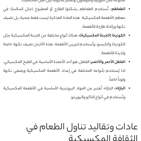
متنوعة مثل التورتيلا والبوسول، وتُعتبر محبوبة بين أهل المكسيك.
الطماطم:
تُستخدم الطماطم بشكلها الطازج أو المطبوخ (مثل السالسا) في
معظم الأطعمة المكسيكية. هذه المادة الغذائية ليست فقط صحية، بل تضيف
نكهة ورائحة طازجة للأطعمة.
الكوتيخا (الجبنة المكسيكية):
هناك أنواع مختلفة من الجبنة المكسيكية مثل
الکوتیخا والكيسو، وتُستخدم لتزيين الأطعمة. هذه الأجبان تضيف نكهة خاصة
ولذيذة للأطعمة.
الفلفل الأحمر والأخضر:
الفلفل هو أحد الأعمدة الأساسية في الطبخ المكسيكي،
لذا يُستخدم بأنواعه المختلفة في إعداد الأطعمة المكسيكية ويضفي نكهة
ولوناً خاصاً.
البازلاء:
البازلاء تُعتبر من المواد البروتينية الأساسية في الأطعمة المكسيكية
وتُستخدم في أنواع التاكو والبوريتو.
عادات وتقاليد تناول الطعام في
الثقافة المكسيكية