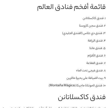
قائمة أفخم فنادق العالم
1. فندق كاكسلاتانن
2. فندق سجن كاروستا
3. فندق دي جلاس (الفندق الجليدي)
4. فندق الزرافة
5. فندق مانتا
6. فندق الأقزام
7. فندق الفقاعة
8. فندق فیجی تحت الماء
9. بيت الضيافة على بحيرة مالارين
10. فندق لامونتانا ماجيكا (Montaña Mágica)
فندق كاكسلاتانن