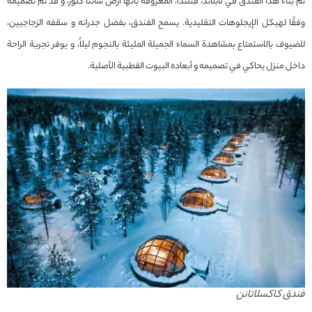
تم بناء هذا الفندق في لابلاند، فنلندا، المعروفة بأنها أرض سانتا كلوز، و قد تم تصميمه
وفقًا لهيكل الإيجلوهات التقليدية. يسمح الفندق، بفضل جدرانه و سقفه الزجاجيين،
للضيوف بالاستمتاع بمشاهدة السماء الجميلة المليئة بالنجوم ليلاً، و يوفر تجربة الراحة
داخل منزل يحاكي في تصميمه و أبعاده البيوت القطبية الأصلية.
فندق كاكسلاتانن