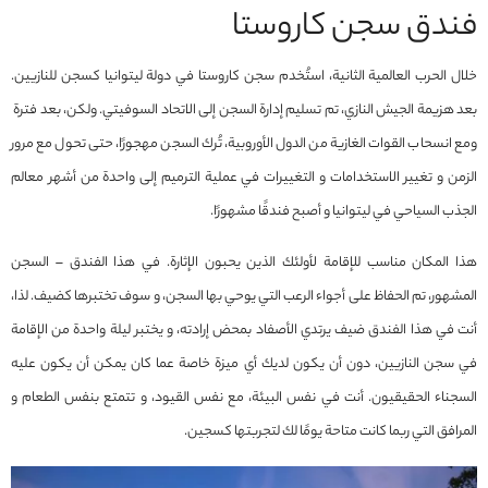
فندق سجن كاروستا
خلال الحرب العالمية الثانية، استُخدم سجن كاروستا في دولة ليتوانيا كسجن للنازيين.
بعد هزيمة الجيش النازي، تم تسليم إدارة السجن إلى الاتحاد السوفيتي. ولكن، بعد فترة
ومع انسحاب القوات الغازية من الدول الأوروبية، تُرك السجن مهجورًا، حتى تحول مع مرور
الزمن و تغيير الاستخدامات و التغييرات في عملية الترميم إلى واحدة من أشهر معالم
الجذب السياحي في ليتوانيا و أصبح فندقًا مشهورًا.
هذا المكان مناسب للإقامة لأولئك الذين يحبون الإثارة. في هذا الفندق – السجن
المشهور، تم الحفاظ على أجواء الرعب التي يوحي بها السجن، و سوف تختبرها كضيف. لذا،
أنت في هذا الفندق ضيف يرتدي الأصفاد بمحض إرادته، و يختبر ليلة واحدة من الإقامة
في سجن النازيين، دون أن يكون لديك أي ميزة خاصة عما كان يمكن أن يكون عليه
السجناء الحقيقيون. أنت في نفس البيئة، مع نفس القيود، و تتمتع بنفس الطعام و
المرافق التي ربما كانت متاحة يومًا لك لتجربتها كسجين.