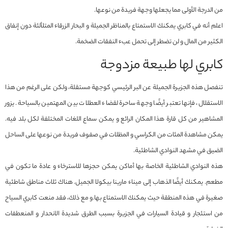
من الدرجة الأولى مما يجعلها وجهة فريدة من نوعها.
اعلم أنه في كابري يمكنك الاستمتاع بالمناظر الجميلة و البحار الزرقاء المتلألئة دون إنفاق
الكثير من المال و لن تضطر إلى تحمل عبء النفقات الضخمة.
كابري لها طبيعة مزدوجة
تنفصل هذه الجزيرة الجميلة عن البر الرئيسي كوجهة مستقلة، ولكن على الرغم من هذا
الاستقلال، فإنها تعتبر أيضًا وجهة ساحرة لقضاء العطلات بين المهتمين بالسياحة. يزور
المشاهير من كل قارة هذا المكان الرائع و يمكن سماع اللغات المختلفة لكل بلد فيه.
يمكن مشاهدة المئات من الكراسي و المظلات في صفوف فريدة من نوعها على الساحل
الضيق في مشهد النوادي الشاطئية.
هذه النوادي الشاطئية الخاصة بها أماكن يمكن حجزها للاسترخاء و عادة ما تكون في
مطعم. يمكنك أيضًا الذهاب إلى ميناء مارينا بيكولا الجميل. هناك ثلاث مناطق شاطئية
صغيرة في هذه المنطقة حيث يمكنك الاستمتاع بها.و مع ذلك، فقد منعت كابري السياح
من استئجار و قيادة السيارات في الجزيرة بسبب الطرق شديدة الانحدار و المنعطفات