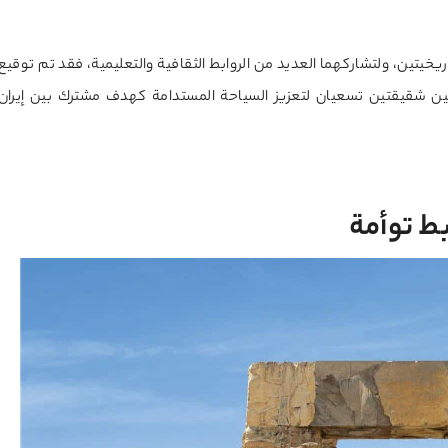
خيتين، ولتشاركهما العديد من الروابط الثقافية والتعليمية، فقد تم توقيع
م 1999 م (1378 هـ)، ليصبحا مدينتين شقيقتين تسعيان لتعزيز السياحة المستدامة كهدف مشترك بين إيران
بط توأمة