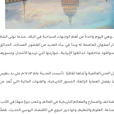
ان، وهي اليوم واحدة من أهم الوجهات السياحية في البلاد. عندما تولى الشاه
رش الدولة الصفوية عام 1587 م (965 هـ)، اختار أصفهان كعاصمة له وبدأ في بناء العديد من القصور، المساجد، الحدائق
اقها، متاحفها، حدائقها الإيرانية، شوارعها التي تزينها الأشجار، وجسورها
سانت بطرسبرغ، ثاني أكبر مدن روسيا بعد موسكو، تُعد من أجمل المدن العالمية وأغناها ثقافيًا. تأسست المدينة عام 1703 م على يد ب
أكثر من 200 عام. تتميز بشهرتها بفضل العمارة الرائعة، الجسور التاريخية، والقنوات المائية التي تُعد من
تاحف والمسارح والمعالم التاريخية في العالم، وتلعب دورًا مهمًا في الأدب،
لصناعة، العلوم والتعليم، ولها دور حيوي في الاقتصاد الروسي الحديث، فضلًا