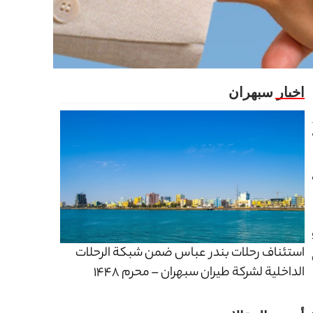
م توقيع اتفاقية بين إحدى المدن البريطانية وإحدى المدن الفرنسية عام 1920،
استئناف رحلات بندر عباس ضمن شبكة الرحلات
الداخلية لشركة طيران سبهران – محرم 1448