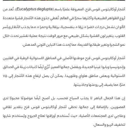
أشجار أوكالبتوس قوس قزح، المعروفة علميًا باسم (
Eucalyptus deglupta
)، تُعد من
أروع الظواهر الطبيعية وأكثرها سحرًا في العالم. تُغطي جذوع هذه الأشجار قشرة متعددة
الألوان تشمل درجات خضراء، زرقاء، بنفسجية، برتقالية وحمراء، مما يجذب الأنظار ويأسر
القلوب. يتغير لون القشرة بشكل طبيعي مع مرور الوقت نتيجة عملية تقشير تحدث خلال
نمو الشجرة وتغير طبقاتها القديمة، مما يُحدث هذا التباين اللوني المدهش.
أشجار أوكالبتوس قوس قزح موطنها الأصلي في المناطق الاستوائية الرطبة في الفلبين
وإندونيسيا وبابوا غينيا الجديدة، وبفضل جمالها المميز، تُزْرَع أيضًا كنباتات زينة في الحدائق
الاستوائية وبعض مناطق هاواي وفلوريدا. يمكن أن يصل ارتفاع هذه الأشجار إلى 75
مترًا، مما يضيف إلى روعتها وجاذبيتها.
إن هذا الجمال الباهر لا يجذب السياح فحسب، بل أصبح أيضًا موضوعًا محبوبًا لدى
المصورين. بالإضافة إلى جمالها، تحظى أشجار أوكالبتوس قوس قزح بتقدير ثقافي
وعلاجي لدى المجتمعات الأصلية، حيث تُستخدم أوراقها لعلاج الجروح ويُستخدم شايها
لتخفيف الربو والسعال.