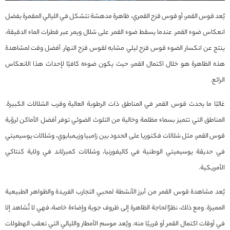
يُعد قوس القمر، أو قوس قزح القمري، ظاهرة مدهشة تتشكل في الليالي المقمرة بفضل
انعكاس ضوء القمر. عندما يسقط ضوء القمر على شلال ويمر عبر قطرات الماء الدقيقة،
ينتج عن انكسار الضوء قوس قزح ليلي مشابه لقوس قزح النهار. أفضل وقت لمشاهدة
هذه الظاهرة هو خلال اكتمال القمر، حيث يكون ضوءه كافيًا لإحداث هذا الانعكاس
الرائع.
غالبًا ما يحدث قوس القمر في المناطق ذات الرطوبة العالية وقرب الشلالات الكبيرة.
المناطق التي تتميز بسماء مظلمة وخالية من التلوث الضوئي توفر أفضل الأماكن لرؤية
قوس القمر، مثل شلالات فكتوريا على الحدود بين زامبيا وزيمبابوي، وشلالات يوسيميتي
في حديقة يوسيميتي الوطنية في كاليفورنيا، وشلالات كمبرلاند في ولاية كنتاكي
الأمريكية.
يُعد مشاهدة قوس القمر من أبرز الأنشطة لمحبي التجارب الفريدة والظواهر الطبيعية
المميزة. ومع ذلك، نظرًا لحاجة الظاهرة إلى ظروف جوية وإضاءة خاصة، فهي لا تُشاهد إلا
في أوقات اكتمال القمر أو قريبًا منه. ويُعد موسم الأمطار والليالي التي تعقب الهطولات