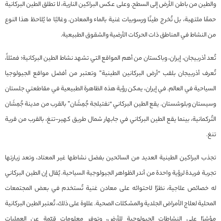
والطين من باطن الأرض إلى السطح. وعلى عكس البراكين النارية، لا تطلق الطين البركانية
حممًا ملتهبة، بل تُخرج طينًا ورسوبيات غنية بالماء والمعادن. وغالبًا ما يُلاحظ هذا النوع
من النشاط في المناطق ذات الحركات الأرضية والشقوق الطبيعية.
تُعد أذربيجان، إيران، وباكستان من أهم المواقع التي تشهد نشاط الطين البركانية؛ فمثلاً،
تُعرف أذربيجان بلقب “أرض البركانين الطينية” وتعتبر من أفضل مواقع الجيولوجيا
السياحية في العالم. في إيران، يمكن رؤية هذه الظاهرة الطبيعية في مقاطعتي جلستان
وسيستان وبلوشستان. يقع الطين البركاني “نفتیلجة جُمِشَان” بالقرب من مدينة جُمِشَان
التُركمانية، بينما يقع الطين البركاني في جابهار شمال طريق كهير-تنغ، بالقرب من قرية
تنغ.
تجذب البراكين الطينية العديد من السائحين بفضل نشاطها غير المعتاد، وتعد زيارتها
تجربة فريدة لرؤية واحدة من أندر الظواهر الجيولوجية السياحية. يُقال إن الطين البركاني
له خصائص علاجية، نظرًا لاحتوائه على معادن غنية تُستخدم في بعض المجتمعات
المحلية لعلاج الأمراض الجلدية والمشكلات الصحية. علاوة على ذلك، تُعتبر الطين البركانية
مؤشرًا على النشاطات الجيولوجية للأرض، وتوفر معلومات قيّمة عن العمليات