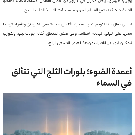
وجزيرة هرمز وسواحل مكران في جابهار من أفضل الأماكن لمشاهدة هذه الظاهرة
الخلابة، حيث يُعد تجمع العوالق البيولومينسنتية هناك سببًا لجذب السياح.
يُضفي جمال هذا التوهج تجربة ساحرة لا تُنسى، حيث تضفي الشواطئ والأمواج توهجًا
سحريًا على الليالي الهادئة المظلمة. وفي بعض المناطق، تُقام جولات ليلية بالقوارب
لتمكين الزوار من الاقتراب من هذا العرض الطبيعي الرائع.
أعمدة الضوء؛ بلورات الثلج التي تتألق
في السماء