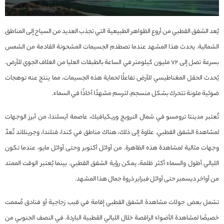
يُعد الشفق القطبي من أروع الظواهر الطبيعية التي تجذب العديد من السياح إلى المناطق
الشمالية. يحدث هذا المشهد عندما تصطدم الجسيمات المشحونة القادمة من الشمس
بسرعة تصل إلى ٧٢ مليون كيلومتر في الساعة بالطبقات العليا من الغلاف الجوي للأرض.
يُحدث الحقل المغناطيسي للأرض تفاعلًا لحماية هذه الجسيمات، مما ينتج عنه توهجات
ضوئية ملونة تتحرك بشكل منسجم، لترسم مشهدًا أخاذًا في السماء.
تُعتبر مدينتا ترومسو في شمال النرويج وريكيافيك، عاصمة آيسلندا، من أبرز الوجهات
لمشاهدة الشفق القطبي. علاوة إلى ذلك، هناك مناطق في كندا، فنلندا، وجرينلاند تُعدّ
وجهات مثالية لمشاهدة هذه الظاهرة. من أوائل أكتوبر وحتى أوائل مايو، عندما تكون
الليالي أطول والسماء أكثر ظلمة، يمكن رؤية الشفق القطبي. بينما يُعتبر الوقت الممتد
من أواخر ديسمبر حتى أوائل فبراير ذروة جمال هذا المشهد.
تشمل بعض جولات مشاهدة الشفق القطبي إقامة في قبب زجاجية أو فنادق صُممت
خصيصًا لمشاهدة الأضواء الراقصة خلال الليالي القطبية الباردة. في النصف الجنوبي من