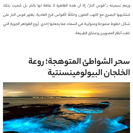
ورغم تسميته بـ”قوس النار”، إلا أن هذه الظاهرة لا علاقة لها بالنار، بل سُميت بذلك
لتشابهها البصري مع اللهب الملون. وخلافًا لأقواس قزح العادية، يظهر قوس النار على
شكل خطوط متموجة ومتوازية في السماء، مما يجعلها إحدي أروع الظواهر الجوية التي
تلفت أنظار المصورين وعشاق الطبيعة.
سحر الشواطئ المتوهجة؛ روعة
الخلجان البيولومينسنتية