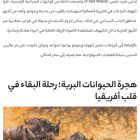
يُدعى فريد مايس (Fred Mace)، وأصبحت لاحقًا من الوجهات السياحية الرئيسية. تقع
كهوف اليراعات في الجزيرة الشمالية لنيوزيلندا، بالقرب من مدينة ويتومو، وتُعد من أشهر
مناطق الجذب السياحي في البلاد. يمكن للزوار الاستمتاع بجولة في قوارب صغيرة عبر
الأنهار الجارية داخل الكهوف، لمشاهدة الأضواء الزرقاء الخلابة في أجواء هادئة وساحرة.
بالإضافة إلى اليراعات، تتميز كهوف ويتومو بوجود صواعد ونوازل تكونت على مر ملايين
السنين نتيجة للعمليات الجيولوجية، مما يضيف إلى سحر المكان.
هجرة الحيوانات البرية
؛ رحلة البقاء في
قلب أفريقيا