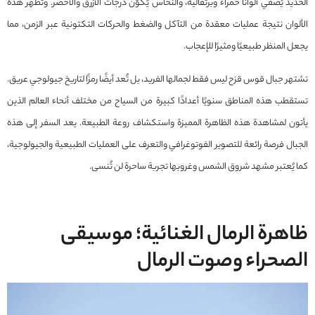
الحديد يُضفي ألوانًا حمراء وبرتقالية، والنحاس يُكوّن درجات الأزرق والأخضر. وتظهر هذه
الألوان نتيجة عمليات معقدة من التآكل والضغط والحركات التكتونية عبر الزمن، مما
يجعل المنظر طبيعيًا ومثيرًا للإعجاب.
تشتهر جبال قوس قزح ليس فقط لجمالها الفريد، بل تُعد أيضًا رمزًا لتاريخ جيولوجي عريق.
تستقطب هذه المناطق سنويًا أعدادًا كبيرة من السياح من مختلف أنحاء العالم الذين
يأتون لمشاهدة هذه الظاهرة المميزة واستكشاف روعة الطبيعة. يعد السفر إلى هذه
الجبال فرصة رائعة للتصوير الفوتوغرافي والتعرف على العمليات الطبيعية والجيولوجية،
كما يُعتبر مشهد شروق الشمس وغروبها تجربة ساحرة لن تُنسى.
ظاهرة الرمال الغنائية؛ موسيقى
الصحراء وصوت الرمال