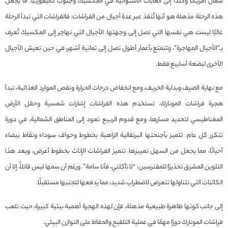
شمال أمريكا وكندا إلى الغابات الاستوائية في المكسيك وجنوب كاليفورنيا. ما يجعل
هذه الرحلة مذهلة هو أنها تُنفذ عبر عدة أجيال من الفراشات؛ فالفراشات التي تبدأ الرحلة
غالبًا ليست هي نفسها التي تصل إلى وجهتها. الأجيال التي تهاجر إلى المكسيك تُعرف
بـ”الأجيال المهاجرة”، وتتمتع بأعمار أطول تصل إلى ثمانية أشهر، في حين تعيش الأجيال
الأخرى لبضعة أسابيع فقط.
مع نهاية الصيف وبداية الخريف، ومع انخفاض درجات الحرارة ونقص الموارد الغذائية، تبدأ
هجرة فراشات المونارك. تستخدم هذه الفراشات إشارات شمسية وحقل الأرض
المغناطيسي لتحديد مسارها، ومع قدوم الربيع تعود إلى المناطق الشمالية، في دورة
تتكرر كل عام. تتميز بأجنحتها البرتقالية الزاهية بخطوط وحواف سوداء ونقاط بيضاء
أحيانًا، مما يجعل من السهل تمييزها. تتميز الفراشات الإناث بخطوط أعرض، ويعد هذا
التلوين المشرق تحذيرًا للمفترسين: “لا تأكلني، فأنا سامة”. ورغم أن سمها ليس قاتلاً، إلا أن
الكائنات التي تتناولها تتعرض لاضطراب شديد، مما يدفعها لتجنبها مستقبلًا.
إلى جانب كونها ظاهرة طبيعية مذهلة، فإن لهذه الهجرة أهمية بيئية كبيرة، حيث تلعب
فراشات المونارك دورًا مهمًا في عملية التلقيح والحفاظ على التوازن البيئي.