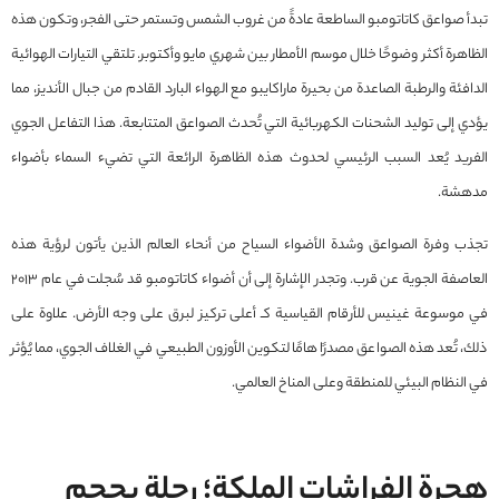
تبدأ صواعق كاتاتومبو الساطعة عادةً من غروب الشمس وتستمر حتى الفجر، وتكون هذه
الظاهرة أكثر وضوحًا خلال موسم الأمطار بين شهري مايو وأكتوبر. تلتقي التيارات الهوائية
الدافئة والرطبة الصاعدة من بحيرة ماراكايبو مع الهواء البارد القادم من جبال الأنديز، مما
يؤدي إلى توليد الشحنات الكهربائية التي تُحدث الصواعق المتتابعة. هذا التفاعل الجوي
الفريد يُعد السبب الرئيسي لحدوث هذه الظاهرة الرائعة التي تضيء السماء بأضواء
مدهشة.
تجذب وفرة الصواعق وشدة الأضواء السياح من أنحاء العالم الذين يأتون لرؤية هذه
العاصفة الجوية عن قرب. وتجدر الإشارة إلى أن أضواء كاتاتومبو قد سُجلت في عام 2013
في موسوعة غينيس للأرقام القياسية كـ أعلى تركيز لبرق على وجه الأرض. علاوة على
ذلك، تُعد هذه الصواعق مصدرًا هامًا لتكوين الأوزون الطبيعي في الغلاف الجوي، مما يُؤثر
في النظام البيئي للمنطقة وعلى المناخ العالمي.
هجرة الفراشات الم
لكة
؛ رحلة بحجم