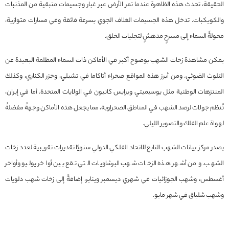
الحقيقة، تحدث هذه الظاهرة عندما تمر الأرض عبر غبار وجسيمات متبقية من المذنبات
والكويكبات. تدخل هذه الجسيمات الغلاف الجوي بسرعة فائقة وفي مسارات متوازية،
محولةً السماء إلى مسرحٍ مدهشٍ لتجليات الخلق.
يمكن مشاهدة زخات الشهب بوضوح أكبر في الأماكن ذات السماء المظلمة البعيدة عن
التلوث الضوئي. ومن أبرز هذه المواقع صحراء أتاكاما في تشيلي، وجزر الكناري، وكذلك
المنتزهات الوطنية مثل يوسيميتي وبرايس كانيون في الولايات المتحدة. أما في إيران،
تُنظم جولات لرصد الشهب في المناطق الصحراوية، مما يجعل هذه الأماكن وجهةً مفضلةً
لهواة علم الفلك والتصوير الليلي.
يصدر مركز بيانات الشهب التابع للاتحاد الفلكي الدولي سنويًا تقديرات تقريبية لعدد زخات
الشهب. ومن أشهر هذه الزخات شهب البرشاويات التي تقع بين أواخر يوليو وأواخر
أغسطس، وشهب الجوزائيات في شهري ديسمبر ويناير، إضافةً إلى زخات شهب دلويات
وشهب شلياق في شهر مايو.