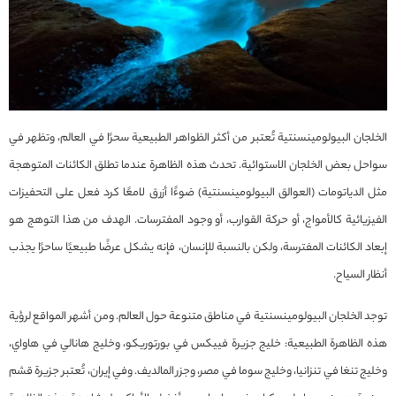
الخلجان البيولومينسنتية تُعتبر من أكثر الظواهر الطبيعية سحرًا في العالم، وتظهر في
سواحل بعض الخلجان الاستوائية. تحدث هذه الظاهرة عندما تطلق الكائنات المتوهجة
مثل الدياتومات (العوالق البيولومينسنتية) ضوءًا أزرق لامعًا كرد فعل على التحفيزات
الفيزيائية كالأمواج، أو حركة القوارب، أو وجود المفترسات. الهدف من هذا التوهج هو
إبعاد الكائنات المفترسة، ولكن بالنسبة للإنسان، فإنه يشكل عرضًا طبيعيًا ساحرًا يجذب
أنظار السياح.
توجد الخلجان البيولومينسنتية في مناطق متنوعة حول العالم. ومن أشهر المواقع لرؤية
هذه الظاهرة الطبيعية: خليج جزيرة فييكس في بورتوريكو، وخليج هانالي في هاواي،
وخليج تنغا في تنزانيا، وخليج سوما في مصر، وجزر المالديف. وفي إيران، تُعتبر جزيرة قشم