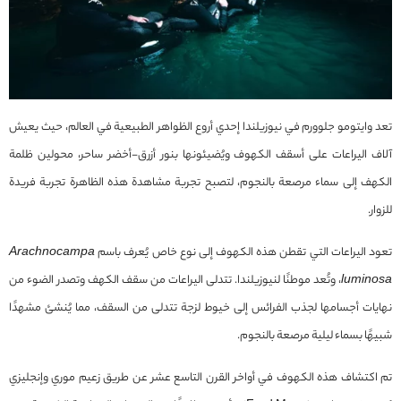
تعد وايتومو جلوورم في نيوزيلندا إحدي أروع الظواهر الطبيعية في العالم، حيث يعيش
آلاف اليراعات على أسقف الكهوف ويُضيئونها بنور أزرق-أخضر ساحر، محولين ظلمة
الكهف إلى سماء مرصعة بالنجوم، لتصبح تجربة مشاهدة هذه الظاهرة تجربة فريدة
للزوار.
تعود اليراعات التي تقطن هذه الكهوف إلى نوع خاص يُعرف باسم
Arachnocampa
luminosa
، وتُعد موطنًا لنيوزيلندا. تتدلى اليراعات من سقف الكهف وتصدر الضوء من
نهايات أجسامها لجذب الفرائس إلى خيوط لزجة تتدلى من السقف، مما يُنشئ مشهدًا
شبيهًا بسماء ليلية مرصعة بالنجوم.
تم اكتشاف هذه الكهوف في أواخر القرن التاسع عشر عن طريق زعيم موري وإنجليزي