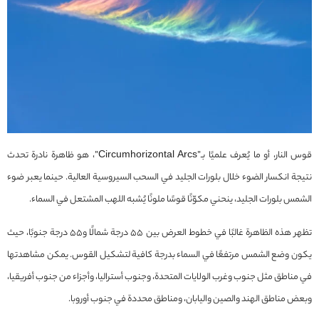
قوس النار، أو ما يُعرف علميًا بـ”Circumhorizontal Arcs”، هو ظاهرة نادرة تحدث
نتيجة انكسار الضوء خلال بلورات الجليد في السحب السيروسية العالية. حينما يعبر ضوء
الشمس بلورات الجليد، ينحني مكوّنًا قوسًا ملونًا يُشبه اللهب المشتعل في السماء.
تظهر هذه الظاهرة غالبًا في خطوط العرض بين 55 درجة شمالًا و55 درجة جنوبًا، حيث
يكون وضع الشمس مرتفعًا في السماء بدرجة كافية لتشكيل القوس. يمكن مشاهدتها
في مناطق مثل جنوب وغرب الولايات المتحدة، وجنوب أستراليا، وأجزاء من جنوب أفريقيا،
وبعض مناطق الهند والصين واليابان، ومناطق محددة في جنوب أوروبا.