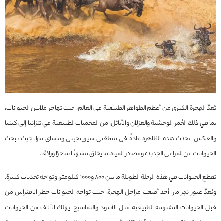
تُعدّ الهجرة الكبرى من أعظم الظواهر الطبيعية في العالم، حيث تهاجر ملايين الحيوانات،
بما في ذلك الحُمر الوحشية والغزلان والأيائل، من المحميات الطبيعية في تنزانيا إلى كينيا
والعكس. تحدث هذه الظاهرة عادةً في منطقتي سيرينجيتي وماساي مارا، حيث تبحث
الحيوانات عن المراعي الجديدة ومصادر المياه، ما يخلق مشهدًا ساحرًا ورائعًا.
تقطع الحيوانات في هذه الرحلة الطويلة ما بين 800 و1000 كيلومتر، وتواجه تحديات كبيرة.
ويُعدّ عبور نهر مارا أحد أصعب مراحل الهجرة، حيث تواجه الحيوانات خطر الافتراس من
قبل الحيوانات المفترسة الطبيعية مثل الأسود والتماسيح. يهلك الآلاف من الحيوانات