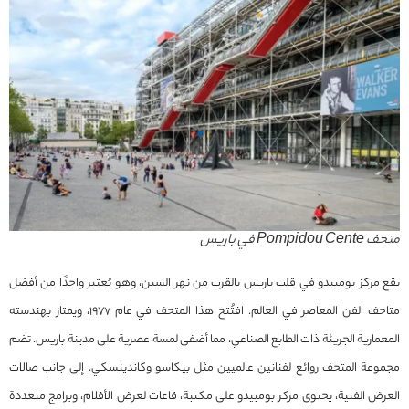
متحف Pompidou Cente في باريس
يقع مركز بومبيدو في قلب باريس بالقرب من نهر السين، وهو يُعتبر واحدًا من أفضل
متاحف الفن المعاصر في العالم. افتُتح هذا المتحف في عام 1977، ويمتاز بهندسته
المعمارية الجريئة ذات الطابع الصناعي، مما أضفى لمسة عصرية على مدينة باريس. تضم
مجموعة المتحف روائع لفنانين عالميين مثل بيكاسو وكاندينسكي. إلى جانب صالات
العرض الفنية، يحتوي مركز بومبيدو على مكتبة، قاعات لعرض الأفلام، وبرامج متعددة