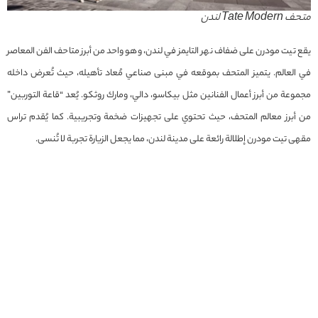
متحف Tate Modern لندن
يقع تيت مودرن على ضفاف نهر التايمز في لندن، وهو واحد من أبرز متاحف الفن المعاصر
في العالم. يتميز المتحف بموقعه في مبنى صناعي مُعاد تأهيله، حيث تُعرض داخله
مجموعة من أبرز أعمال الفنانين مثل بيكاسو، دالي، ومارك روثكو. يُعد “قاعة التوربين”
من أبرز معالم المتحف، حيث تحتوي على تجهيزات ضخمة وتجريبية. كما يُقدم تراس
مقهى تيت مودرن إطلالة رائعة على مدينة لندن، مما يجعل الزيارة تجربة لا تُنسى.