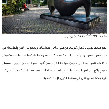
متحف Louisiana كوبنهاغن
يقع متحف لويزيانا شمال كوبنهاغن على ساحل همليباك، ويجمع بين الفن والطبيعة في
تجربة فريدة من نوعها. يتميز المتحف بحديقته المفتوحة المليئة بالمنحوتات، حيث توفر
بيئة هادئة وملهمة للزوار. ومن موقعه القريب من أفق السويد، يمكن للزوار الاستمتاع
بمزيج رائع من الفن الحديث والمناظر الطبيعية الخلابة. يُعد هذا المتحف واحدًا من أبرز
الوجهات لعشاق الفن في منطقة الدول الإسكندنافية.