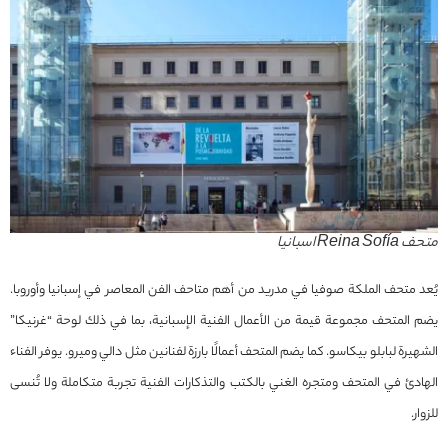
متحف Reina Sofía اسبانيا
يُعد متحف الملكة صوفيا في مدريد من أهم متاحف الفن المعاصر في إسبانيا وأوروبا.
يضم المتحف مجموعة قيمة من الأعمال الفنية الإسبانية، بما في ذلك لوحة “غرنيكا”
الشهيرة لبابلو بيكاسو. كما يضم المتحف أعمالًا بارزة لفنانين مثل دالي وميرو. يوفر الفناء
الهادئ في المتحف ومتجره الغني بالكتب والتذكارات الفنية تجربة متكاملة ولا تُنسى
للزوار.