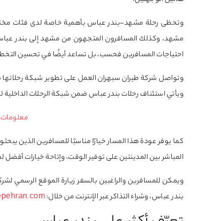
هاتين الوجهتين.
وتحظى رحلة مشهد–بندر عباس بأهمية خاصة لدى فئات مختلفة 
مشهد، وكذلك المسافرون المتجهون من مشهد إلى بندر عباس وا
احتياجات المسافرين فحسب، بل تساعد أيضًا في تحسين التخطي
وتواصل شركة طيران سبهران العمل على تطوير شبكة رحلاتها بم
ويأتي استئناف رحلات بندر عباس ضمن شبكة الرحلات الداخلية للش
معلومات ر
كما يوفر عودة هذا المسار خيارًا مناسبًا للمسافرين الذين يب
المباشر بين المدينتين على توفير الوقت، وإتاحة خيارات أفضل 
ويمكن للمسافرين والراغبين بالسفر زيارة الموقع الرسمي لشر
بندر عباس، وشراء التذاكر عبر الإنترنت من خلال:
sepehran.com