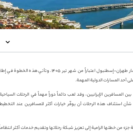
أعلنت شركة طيران فلاي سبهران عن استئناف رحلاتها على مسار طهران–إسطنبول اعتباراً من شهر تير 1405. وتأتي هذه الخطوة في إطا
لى أحد المسارات الدولية المهمة.
 المسافرين الإيرانيين، وقد لعب دائماً دوراً مهماً في الرحلات السياحية
 شأن استئناف هذه الرحلات أن يوفّر خيارات أكثر للمسافرين عند التخطيط
جزء من خطتها الرامية إلى تعزيز شبكة رحلاتها وتقديم خدمات أكثر انتظاماً