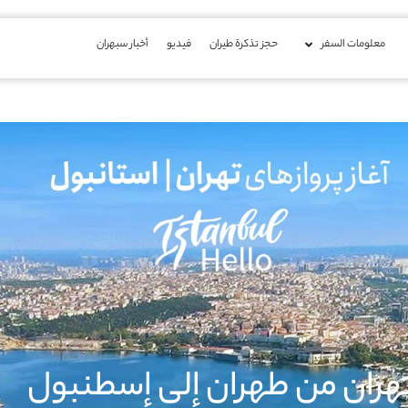
معلومات السفر
حجز تذكرة طيران
فیدیو
أخبار سبهران
هران من طهران إلى إسطنبول