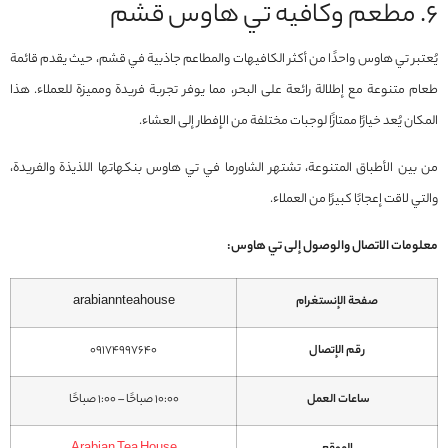
6. مطعم وكافيه تي هاوس قشم
يُعتبر تي هاوس واحدًا من أكثر الكافيهات والمطاعم جاذبية في قشم، حيث يقدم قائمة
طعام متنوعة مع إطلالة رائعة على البحر، مما يوفر تجربة فريدة ومميزة للعملاء. هذا
المكان يُعد خيارًا ممتازًا لوجبات مختلفة من الإفطار إلى العشاء.
من بين الأطباق المتنوعة، تشتهر الشاورما في تي هاوس بنكهاتها اللذيذة والفريدة،
والتي لاقت إعجابًا كبيرًا من العملاء.
معلومات الاتصال والوصول إلى تي هاوس:
صفحة الإنستغرام
arabiannteahouse
رقم الإتصال
09174997640
ساعات العمل
10:00 صباحًا – 1:00 صباحًا