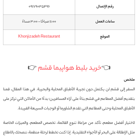
رقم الإتصال
09179035496
ساعات العمل
11:00 صباحًا – 3:00 مساءً
الموقع
Khonjizadeh Restaurant
👈
خرید بلیط هواپیما قشم
👉
ملخص
السفر إلى قشم لن يكتمل دون تجربة الأطباق المحلية والبحرية. في هذا المقال، قمنا
بتقديم أفضل المطاعم في قشم بناءً على آراء المسافرين؛ بدءًا من الأماكن التي تركز على
الأطباق المحلية وحتى المطاعم التي تقدم الشاورما أو الوجبات السريعة الفريدة.
لاختيار أفضل مطعم، تأكد من مراعاة تنوع القائمة، تخصص المطعم، والميزات الخاصة
مثل الإطلالة على البحر أو الأجواء التقليدية. إذا كنت تخطط لرحلة منظمة، ننصحك بالاطلاع