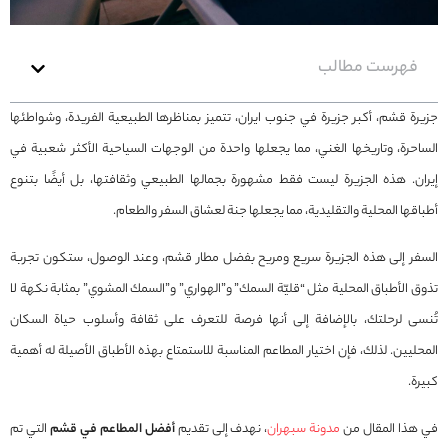
فهرست مطالب
جزيرة قشم، أكبر جزيرة في جنوب ايران، تتميز بمناظرها الطبيعية الفريدة، وشواطئها
الساحرة، وتاريخها الغني، مما يجعلها واحدة من الوجهات السياحية الأكثر شعبية في
إيران. هذه الجزيرة ليست فقط مشهورة بجمالها الطبيعي وثقافتها، بل أيضًا بتنوع
أطباقها المحلية والتقليدية، مما يجعلها جنة لعشاق السفر والطعام.
السفر إلى هذه الجزيرة سريع ومريح بفضل مطار قشم، وعند الوصول، ستكون تجربة
تذوق الأطباق المحلية مثل “قليّة السمك” و”الهواري” و”السمك المشوي” بمثابة نكهة لا
تُنسى لرحلتك، بالإضافة إلى أنها فرصة للتعرف على ثقافة وأسلوب حياة السكان
المحليين. لذلك، فإن اختيار المطاعم المناسبة للاستمتاع بهذه الأطباق الأصيلة له أهمية
كبيرة.
في هذا المقال من
مدونة سبهران
، نهدف إلى تقديم
أفضل المطاعم في قشم
التي تم