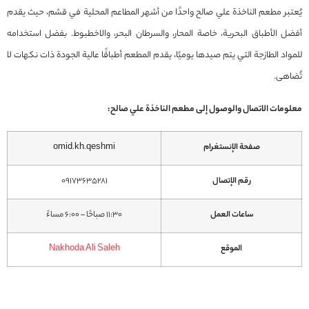
يُعتبر مطعم الناخذة علي صالح واحدًا من أشهر المطاعم المحلية في قشم، حيث يقدم
أفضل الأطباق البحرية، خاصة المحار، والسرطان البحر، والاخطبوط. بفضل استخدامه
للمواد الطازجة التي يتم صيدها يوميًا، يقدم المطعم أطباقًا عالية الجودة ذات نكهات لا
تُضاهى.
معلومات الاتصال والوصول إلى مطعم الناخذة علي صالح:
صفحة الإنستغرام
omid.kh.qeshmi
رقم الإتصال
09173635281
ساعات العمل
11:30 صباحًا – 6:00 مساءً
الموقع
Nakhoda Ali Saleh