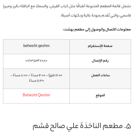
تشمل قائمة المطعم المتنوعة أطباقًا مثل كباب القرش، والسمك مع الباقلاء بالرز، وميرزا
قاسمي، والتي تُقدم بجودة عالية ونكهات أصيلة.
معلومات الاتصال والوصول إلى مطعم بهشت:
صفحة الإنستغرام
behesht.qeshm
رقم الإتصال
07635247080
ساعات العمل
12:00 ظهرًا – 4:00 مساءً / 8:00 مساءً –
11:30 مساءً
الموقع
Behesht Qeshm
5. مطعم الناخذة علي صالح قشم