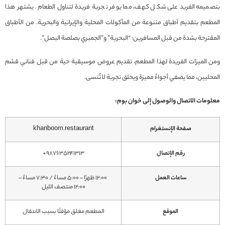
بتصميمه الفريد على شكل كهف، مما يوفر تجربة فريدة لتناول الطعام. يشتهر هذا
المطعم بتقديم أطباق متنوعة من المأكولات المحلية والإيرانية والبحرية. من الأطباق
المقترحة بشدة من قبل المسافرين: “البحرية” و”الجمبري بصلصة البصل”.
ومن الميزات الفريدة لهذا المطعم، تقديم عروض موسيقية حية من قبل فناني قشم
المحليين، مما يضفي أجواءً مميزة ويخلق تجربة لا تُنسى.
معلومات الاتصال والوصول إلى خوان بوم:
صفحة الإنستغرام
khanboom.restaurant
رقم الإتصال
987635241313+
ساعات العمل
12:00 ظهرًا – 5:00 مساءً / 7:30 مساءً –
12:00 منتصف الليل
الموقع
المطعم مغلق مؤقتًا بسبب الانتقال