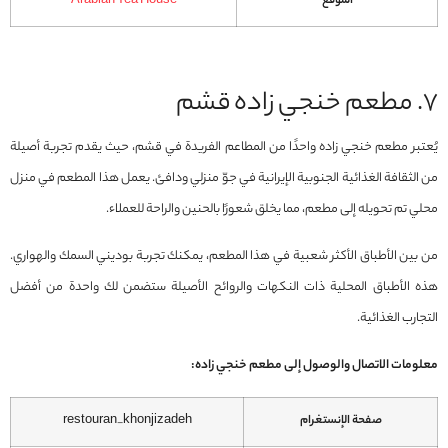
الموقع
Arabian Tea House
7. مطعم خنجي زاده قشم
يُعتبر مطعم خنجي زاده واحدًا من المطاعم الفريدة في قشم، حيث يقدم تجربة أصيلة
من الثقافة الغذائية الجنوبية الإيرانية في جوّ منزلي ودافئ. يعمل هذا المطعم في منزل
محلي تم تحويله إلى مطعم، مما يخلق شعورًا بالحنين والراحة للعملاء.
من بين الأطباق الأكثر شعبية في هذا المطعم، يمكنك تجربة بوديني السمك والهواري.
هذه الأطباق المحلية ذات النكهات والروائح الأصيلة ستضمن لك واحدة من أفضل
التجارب الغذائية.
معلومات الاتصال والوصول إلى مطعم خنجي زاده:
صفحة الإنستغرام
restouran_khonjizadeh