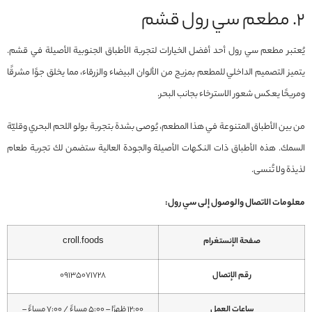
2. مطعم سي رول قشم
يُعتبر مطعم سي رول أحد أفضل الخيارات لتجربة الأطباق الجنوبية الأصيلة في قشم.
يتميز التصميم الداخلي للمطعم بمزيج من الألوان البيضاء والزرقاء، مما يخلق جوًا مشرقًا
ومريحًا يعكس شعور الاسترخاء بجانب البحر.
من بين الأطباق المتنوعة في هذا المطعم، يُوصى بشدة بتجربة بولو اللحم البحري وقليّة
السمك. هذه الأطباق ذات النكهات الأصيلة والجودة العالية ستضمن لك تجربة طعام
لذيذة ولا تُنسى.
معلومات الاتصال والوصول إلى سي رول:
صفحة الإنستغرام
croll.foods
رقم الإتصال
09135071728
ساعات العمل
12:00 ظهرًا – 5:00 مساءً / 7:00 مساءً –