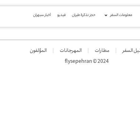
معلومات السفر
حجز تذكرة طيران
فیدیو
أخبار سبهران
يل السفر
مطارات
المهرجانات
المؤلفون
2024 © flysepehran