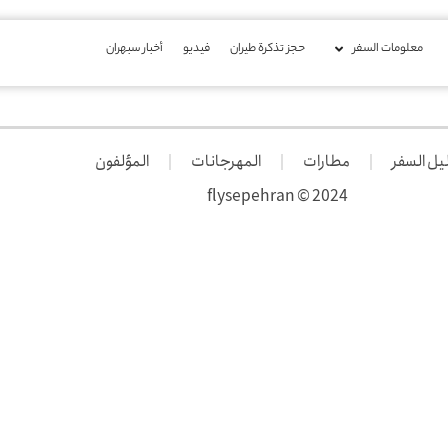
معلومات السفر
حجز تذكرة طيران
فیدیو
أخبار سبهران
يل السفر
مطارات
المهرجانات
المؤلفون
2024 © flysepehran