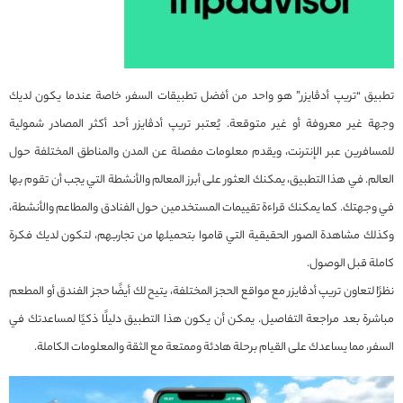
تطبيق “تريپ أدڤایزر” هو واحد من أفضل تطبيقات السفر، خاصة عندما يكون لديك
وجهة غير معروفة أو غير متوقعة. يُعتبر تريپ أدڤایزر أحد أكثر المصادر شمولية
للمسافرين عبر الإنترنت، ويقدم معلومات مفصلة عن المدن والمناطق المختلفة حول
العالم. في هذا التطبيق، يمكنك العثور على أبرز المعالم والأنشطة التي يجب أن تقوم بها
في وجهتك. كما يمكنك قراءة تقييمات المستخدمين حول الفنادق والمطاعم والأنشطة،
وكذلك مشاهدة الصور الحقيقية التي قاموا بتحميلها من تجاربهم، لتكون لديك فكرة
كاملة قبل الوصول.
نظرًا لتعاون تريپ أدڤایزر مع مواقع الحجز المختلفة، يتيح لك أيضًا حجز الفندق أو المطعم
مباشرة بعد مراجعة التفاصيل. يمكن أن يكون هذا التطبيق دليلًا ذكيًا لمساعدتك في
السفر، مما يساعدك على القيام برحلة هادئة وممتعة مع الثقة والمعلومات الكاملة.