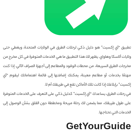
تطبيق “آي إكسيت” هو دليل ذكي لرحلات الطرق في الولايات المتحدة، ويغطي حتى
ولايات ألاسكا وهاواي. يظهر لك هذا التطبيق ما هي الخدمات المتوفرة في كل مخرج من
مخرجات الطرق السريعة، من محطات الوقود والمطاعم إلى أجهزة الصراف الآلي. إذا كنت
مهتمًا بخدمات أو مطاعم معينة، يمكنك إضافتها إلى قائمة اهتماماتك ليقوم “آي
إكسيت” بإبلاغك إذا كانت تلك الأماكن تقع في طريقك أم لا.
في رحلات الطرق، يساعدك “آي إكسيت” كدليل ذكي على التعرف على الخدمات المتوفرة
على طول طريقك، مما يضمن لك رحلة مريحة ومخططة دون القلق بشأن الوصول إلى
الخدمات التي تحتاجها.
GetYourGuide