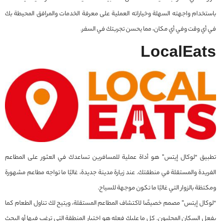
باستخدام واجهته السهلة وخياراته العملية على معرفة الخدمات والمرافق المحيطة بك
في أي وقت وفي أي مكان، مما يحسن تجربتك في السفر.
LocalEats
تطبيق “لوكال إيتس” هو أداة عملية للمسافرين تساعدك في العثور على المطاعم
الفريدة والمستقلة في منطقتك. عند زيارة مدينة جديدة، غالبًا ما تواجه مطاعم مشهورة
ومكتظة بالزوار التي غالبًا ما تكون موجهة للسياح.
“لوكال إيتس” مصمم خصيصًا لاكتشاف المطاعم المستقلة، ويتيح لك تناول الطعام كما
يفعل السكان المحليون. كل ما عليك فعله هو اختيار المنطقة التي ترغب فيها أو البحث