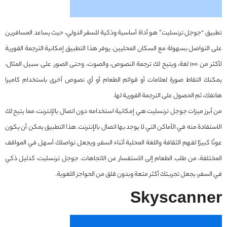
تطبيق “جوجل ترنسليت” هو أداة أساسية وذكية للسفر الدولي، حيث يساعد المسافرين
على التواصل بسهولة مع السكان المحليين. يوفر هذا التطبيق إمكانية الترجمة الفورية
لأكثر من 100 لغة، ويتيح لك ترجمة النصوص، والصوت، وحتى الصور. على سبيل المثال،
يمكنك التقاط صورة لعلامات أو قوائم الطعام أو أي نصوص أخرى باستخدام كاميرا
هاتفك، ثم الحصول على الترجمة الفورية لها.
من أبرز ميزات جوجل ترنسليت هي إمكانية استخدامه دون اتصال بالإنترنت، مما يتيح لك
الاستفادة منه في الأماكن التي لا يوجد بها اتصال بالإنترنت. هذا التطبيق يمكن أن يكون
عونًا كبيرًا لفهم الثقافة واللغة المحلية أثناء السفر، ويجعل تواصلك أسهل في المواقف
المختلفة، من طلب الطعام إلى الاستفسار عن الاتجاهات. جوجل ترنسليت، كدليل ذكي
في السفر، يجعل تجربتك أكثر متعة وبدون قلق من الحواجز اللغوية.
Skyscanner