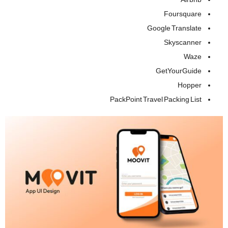
Airbnb
Foursquare
Google Translate
Skyscanner
Waze
GetYourGuide
Hopper
PackPoint Travel Packing List