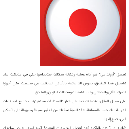
تطبيق “أراوند مي” هو أداة عملية وفعّالة يمكنك استخدامها حتى في مدينتك. عند
تشغيل هذا التطبيق، يعرض لك قائمة بالأماكن المختلفة في محيطك، مثل أجهزة
الصراف الآلي والمقاهي والمستشفيات ومحطات البنزين والفنادق.
على سبيل المثال، عندما تضغط على خيار “الصيدلية”، سيتم ترتيب جميع الصيدليات
القريبة منك حسب المسافة. هذه الميزة تمكنك من العثور بسرعة وسهولة على الأماكن
التي تحتاج إليها.
“أراوند مي” هو بالتأكيد أحد أفضل التطبيقات المفيدة أثناء السفر، حيث يساعدك