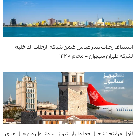
استئناف رحلات بندر عباس ضمن شبكة الرحلات الداخلية
لشركة طيران سبهران – محرم 1448
لأول مرة تم تشغيل خط طيران تبريز–إسطنبول من قبل فلاي