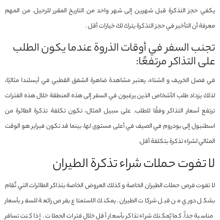
يكفي حجز التذكرة قبل شهرين إلى شهر واحد من التاريخ المقرر للرحيل. من المهم
معرفة أن التأخير في حجز التذكرة يترك لك خيارات أقل .
تجنب السفر في أوقات الذروة عندما يكون الطلب
على التذاكر مرتفعًا:
في فصل الخريف و الشتاء، يعتبر مشاهدة ضاهرة الشفق القطبي في أيسلندا مثاليًا،
لذلك يزداد طلب الأشخاص الذين يرغبون في السفر إلى هذه المنطقة خلال هذه الفترات
ترتفع أسعار التذاكر وفقًا للطلب. على سبيل المثال، تكون تكلفة تذكرة الطائرة من
اسطنبول إلى بودروم في الصيف في أعلى مستوى لها، بينما قد تكون فبراير هو الوقت
المثالي لشراء تذكرة بتكلفة أقل.
لا تفوت حملات شراء تذكرة الطیران
لا تفوت فرص حملات الطيران الخاصة و كذلك العروض الخاصة بتذاكر الطائرات التي تُقام
بشكل دوري من قبل شركات الطيران. يمكنك الاستمتاع بفرص رائعة للسفر بأسعار
مناسبة جداً. كما يُمكنك شراء تذاكر بأسعار أقل خلال فترات الحملات. إذا كنت تسافر