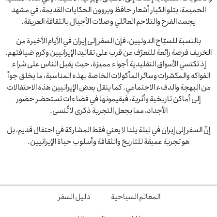
الحميمة، يتلو الكبار أشعار حافظ ويروون الحكايات القديمة، في مشهد
يجسد الفرح والتلاحم العائلي وصلات الأجيال بالثقافة العريقة.
بالنسبة للسيّاح الدوليين، فإن السفر إلى إيران في الأيام الأخيرة من
الخريف فرصة رائعة للتعرّف عن قرب على تقاليد الإيرانيين وكرم ضيافتهم.
إذ تكتسي الأسواق التقليدية أجواء مميزة، حيث يقبل الناس على شراء
الفواكه والمكسّرات وسائر المأكولات الخاصة بهذه المناسبة، ما يخلق جواً
من البهجة والدفء الاجتماعي. كما ينقل بعض الإيرانيين هذه الاحتفالات
إلى أماكن تاريخية وأثرية، فيقيمونها في فضاءات تستحضر حضور
الأجداد، مما يجعل التجربة ذكرى لا تُنسى.
إنّ السفر إلى إيران في ليلة يلدا لا يعني فقط المشاركة في احتفال قديم، بل
هو تجربة عميقة للتاريخ والثقافة وأسلوب حياة الإيرانيين.
المعالم السياحية
دليل السفر