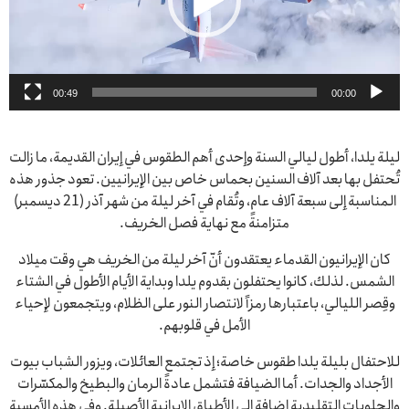
00:49
00:00
ليلة يلدا، أطول ليالي السنة وإحدى أهم الطقوس في إيران القديمة، ما زالت
تُحتفل بها بعد آلاف السنين بحماس خاص بين الإيرانيين. تعود جذور هذه
المناسبة إلى سبعة آلاف عام، وتُقام في آخر ليلة من شهر آذر (21 ديسمبر)
متزامنةً مع نهاية فصل الخريف.
كان الإيرانيون القدماء يعتقدون أنّ آخر ليلة من الخريف هي وقت ميلاد
الشمس. لذلك، كانوا يحتفلون بقدوم يلدا وبداية الأيام الأطول في الشتاء
وقِصر الليالي، باعتبارها رمزاً لانتصار النور على الظلام، ويتجمعون لإحياء
الأمل في قلوبهم.
للاحتفال بليلة يلدا طقوس خاصة؛ إذ تجتمع العائلات، ويزور الشباب بيوت
الأجداد والجدات. أما الضيافة فتشمل عادةً الرمان والبطيخ والمكسّرات
والحلويات التقليدية إضافة إلى الأطباق الإيرانية الأصيلة. وفي هذه الأمسية