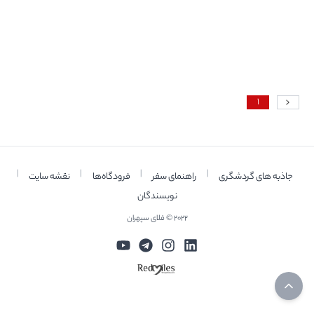
1404
1404
1401
1
|
|
|
|
جاذبه های گردشگری
راهنمای سفر
فرودگاه‌ها
نقشه سایت
نویسندگان
2022 © فلای سپهران