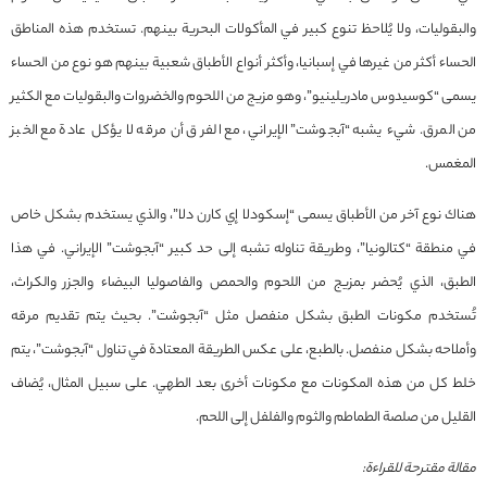
والبقوليات، ولا يُلاحظ تنوع كبير في المأكولات البحرية بينهم. تستخدم هذه المناطق
الحساء أكثر من غيرها في إسبانيا، وأكثر أنواع الأطباق شعبية بينهم هو نوع من الحساء
يسمى “كوسيدوس مادريلينيو”، وهو مزيج من اللحوم والخضروات والبقوليات مع الكثير
من المرق. شيء يشبه “آبجوشت” الإيراني، مع الفرق أن مرقه لا يؤكل عادة مع الخبز
المغمس.
هناك نوع آخر من الأطباق يسمى “إسكودلا إي كارن دلا”، والذي يستخدم بشكل خاص
في منطقة “كتالونيا”، وطريقة تناوله تشبه إلى حد كبير “آبجوشت” الإيراني. في هذا
الطبق، الذي يُحضر بمزيج من اللحوم والحمص والفاصوليا البيضاء والجزر والكراث،
تُستخدم مكونات الطبق بشكل منفصل مثل “آبجوشت”. بحيث يتم تقديم مرقه
وأملاحه بشكل منفصل. بالطبع، على عكس الطريقة المعتادة في تناول “آبجوشت”، يتم
خلط كل من هذه المكونات مع مكونات أخرى بعد الطهي. على سبيل المثال، يُضاف
القليل من صلصة الطماطم والثوم والفلفل إلى اللحم.
مقالة مقترحة للقراءة: