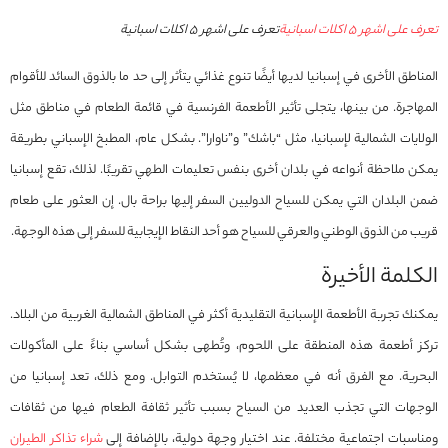
تعرف على اشهر 5 اكلات اسبانية
تعرف على اشهر 5 اكلات اسبانية
المناطق الأخرى في إسبانيا لديها أيضًا تنوع غذائي يتأثر إلى حد ما بالذوق السائد للأقوام
المهاجرة. من بينها، يتجلى تأثير الأطعمة الفرنسية في قائمة الطعام في مناطق مثل
الولايات الشمالية لإسبانيا، مثل “باشك” و”ناوارا”. بشكل عام، المطبخ الإسباني بطريقة
يمكن ملاحظة أنواعه في بلدان أخرى بنفس تعليمات الطهي تقريبًا. لذلك، تقع إسبانيا
ضمن البلدان التي يمكن للسياح الدوليين السفر إليها براحة بال. إن العثور على طعام
قريب من الذوق الوطني والعرقي للسياح هو أحد النقاط الإيجابية للسفر إلى هذه الوجهة.
الكلمة الأخيرة
يمكنك تجربة الأطعمة الإسبانية التقليدية أكثر في المناطق الشمالية الغربية من البلاد.
تركز أطعمة هذه المنطقة على اللحوم، وتُطهى بشكل أساسي بناءً على المأكولات
البحرية. مع الفرق أنه في معظمها، لا يُستخدم التوابل. ومع ذلك، تعد إسبانيا من
الوجهات التي تجذب العديد من السياح بسبب تأثير ثقافة الطعام فيها من ثقافات
ومناسبات اجتماعية مختلفة. عند اختيار وجهة دولية، بالإضافة إلى
شراء تذاكر الطيران