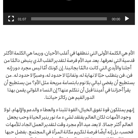
01:07
00:00
الأم هي الكلمة الأولى التي ننطقها في أغلب الأحيان، وربما هي الكلمة الأكثر
قدسية التي نعرفها. يعد عيد الأم فرصة لتقدير القلب الذي ينبض دائمًا من
أجلنا والأيدي التي كانت دائمًا بجانبنا. إن كونك أمًا ليس مجرد دور؛ إنه
فن، فن يتطلب حبًا لا نهاية له، وتفانيًا لا حدود له، وصبرًا لا حدود له. من
يستطيع أن يقضي ليالي بلا نوم بابتسامة مريحة مثل الأم؟ من يستطيع أن
يقرأ أحزاننا في أعيننا قبل أن نتكلم عنها؟ إن النساء اللواتي يقمن بهذا
الدور القيم هن ركائز حياتنا.
إنهم يمتلكون قوة تفوق الخيال؛ القوة للبناء والعطاء والدعم والإلهام. لولا
وجود الأمهات لكان العالم يفتقد لشيء ما؛ نور ينير الحياة وحب يجعل
العالم أكثر جمالا. لا يعد عيد الأم مجرد وقت لتقدير العمل الجاد للأمهات
فحسب، بل إنه أيضًا فرصة لتكريم مكانة المرأة في المجتمع. بفضل حبها