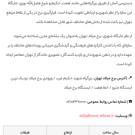
دسترسی آسان از طریق بزرگراه‌هایی مانند همت، حکیم و شیخ فضل‌الله نوری، جایگاه
این سازه را از نظر شهری و ارتباطی تقویت کرده است. قرارگیری برج در یکی از نقاط مرتفع
تهران نیز باعث شده از بخش‌های مختلف شهر قابل مشاهده باشد.
از نظر جایگاه شهری، برج میلاد تهران به‌عنوان یک نشانه‌ی مدرن شناخته می‌شود؛
سازه‌ای که با داشتن کارکردهای فرهنگی و گردشگری میزبانی رویدادهای مختلف را بر
عهده دارد و در ذهن شهروندان و بازدیدکنندگان، تصویری ماندگار از تهران معاصر ایجاد
کرده است.
📍 | آدرس برج میلاد تهران
: بزرگراه شهید حکیم غرب / ورودی برج میلاد نزدیک ترین
ایستگاه مترو / خط هفت / ایستگاه برج میلاد
☎️ | شماره تماس روابط عمومی
: 02184361000
🌐 |
وبسایت
:
miladtower.tehran.ir
سال ساخت
ارتفاع
طبقات