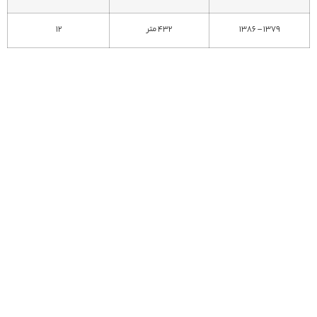
1379 – 1386
432 متر
12