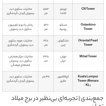
CN Tower
تورنتو،
۵۵۳
مخابرات، سکوی دید،
کانادا
متر
رستوران گردان، گردشگری
Ostankino
مسکو،
۵۴۰
پخش رادیو و تلویزیون،
Tower
روسیه
متر
سکوی دید، رستوران
Oriental Pearl
شانگهای،
۴۶۸
مخابرات، موزه، سکوی
Tower
چین
متر
دید، رستوران، گردشگری
Milad Tower
تهران،
۴۳۵
مخابرات، مرکز همایش،
ایران
متر
سکوی دید، رستوران،
فضاهای فرهنگی
Kuala Lumpur
کوالالامپور،
۴۲۱ متر
مخابرات، سکوی دید،
Tower (Menara
مالزی
رستوران گردان، گردشگری
KL)
جمع‌بندی | تجربه‌ای بی‌نظیر در برج میلاد