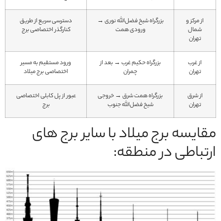
از مرکز و
بزرگراه شیخ فضل‌الله نوری →
دسترسی سریع از طریق
شمال
ورودی همت
کنارگذر اختصاصی برج
تهران
از غرب
بزرگراه حکیم غرب → بعد از
ورود مستقیم به مسیر
تهران
چمران
اختصاصی برج میلاد
از شرق
بزرگراه همت شرق → خروجی
عبور از پل کابلی اختصاصی
تهران
شیخ فضل‌الله جنوب
برج
مقایسه برج میلاد با سایر برج های
ارتباطی در منطقه: