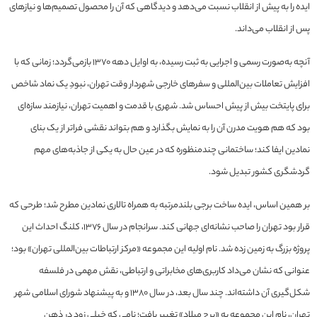
ایده را به پیش از انقلاب نسبت می‌دهد و دیدگاهی که آن را محصول تصمیم‌ها و نیازهای
پس از انقلاب می‌داند.
آنچه به‌صورت رسمی و اجرایی به ثبت رسیده، به اوایل دهه ۱۳۷۰ بازمی‌گردد؛ زمانی که با
افزایش تعاملات بین‌المللی و سفرهای خارجی شهردار وقت تهران، نبودِ یک نماد شاخص
برای پایتخت بیش از پیش احساس شد. شهری با قدمت و اهمیت تهران، نیازمند سازه‌ای
بود که هم هویت مدرن آن را به نمایش بگذارد و هم بتواند نقشی فراتر از یک بنای
نمادین ایفا کند؛ ساختمانی چندمنظوره که در عین حال به یکی از جاذبه‌های مهم
گردشگری کشور تبدیل شود.
بر همین اساس، ایده ساخت برجی بلندمرتبه به همراه تالاری نمادین مطرح شد؛ طرحی که
قرار بود تهران را صاحب نشانه‌ای جهانی کند. سرانجام در سال ۱۳۷۶، کلنگ احداث این
پروژه بزرگ به زمین زده شد. نام اولیه این مجموعه «مرکز ارتباطات بین‌المللی تهران» بود؛
عنوانی که نشان می‌داد کاربری‌های مخابراتی و ارتباطی، نقش مهمی در فلسفه
شکل‌گیری آن داشته‌اند. چند سال بعد، در سال ۱۳۸۰ و به پیشنهاد شورای اسلامی شهر
تهران، نام این مجموعه به «برج میلاد» تغییر یافت؛ نامی که خیلی زود در ذهن