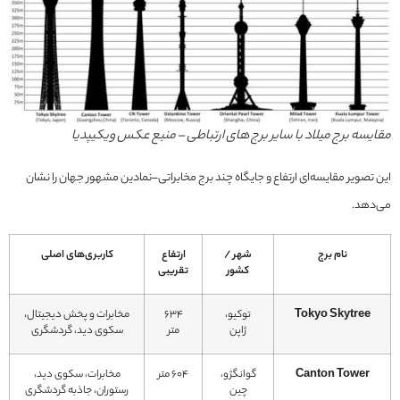
مقایسه برج میلاد با سایر برج های ارتباطی – منبع عکس ویکیپدیا
این تصویر مقایسه‌ای ارتفاع و جایگاه چند برج مخابراتی–نمادین مشهور جهان را نشان
می‌دهد.
نام برج
شهر /
ارتفاع
کاربری‌های اصلی
کشور
تقریبی
Tokyo Skytree
توکیو،
۶۳۴
مخابرات و پخش دیجیتال،
ژاپن
متر
سکوی دید، گردشگری
Canton Tower
گوانگژو،
۶۰۴ متر
مخابرات، سکوی دید،
چین
رستوران، جاذبه گردشگری