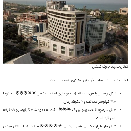
هتل مارینا پارک کیش
اقامت در نزدیکی ساحل، آرامش بیشتری به سفر می‌دهد:
هتل آرامیس پلاس: فاصله نزدیک و دارای امکانات کامل 🌟🌟🌟🌟🌟 – حدودا
3.3 کیلومتر مسافت و 7 دقیقه زمان.
هتل سیمرغ: اقتصادی و نزدیک 🌟🌟🌟 – فاصله حدود 3.5 کیلومتر و 7 دقیقه
زمان لازم است.
هتل مارینا پارک کیش: هتل لوکس 🌟🌟🌟🌟🌟 – فاصله تا ساحل مرجان