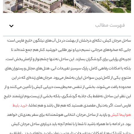
۱۴۰۴/۰۴/۱۶
Amin Abadeh
فهرست مطالب
ساحل مرجان کیش، تکه‌ای درخشان از بهشت در دل آب‌های نیلگون خلیج فارس است؛
جایی که صخره‌های مرجانی، نسیم دریا و نور طلایی خورشید کنار هم جمع شده‌اند تا
تجربه‌ای رؤیایی برای گردشگران بسازند. این ساحل نه‌تنها چشم‌نواز و آرامش‌بخش است،
بلکه با امکانات رفاهی کامل، پارک سرسبز، تفریحات آبی، هتل‌های مجلل و رستوران‌های
متنوع، یکی از کامل‌ترین سواحل ایران به‌شمار می‌رود. مرجان‌های زنده‌ای که در این
محدوده یافت می‌شوند، بخشی از تنفس محیط‌زیست دریایی کیش را تأمین می‌کنند و از
این نظر، این ساحل نه‌فقط یک جاذبه گردشگری، بلکه بخشی از زیست‌بوم ارزشمند خلیج
فارس است. اگر به‌دنبال مقصدی هستید که هم فال باشد و هم تماشا،
خرید بلیط
هواپیما کیش
و بازدید از ساحل مرجان، انتخابی هوشمندانه برای سفر بعدی‌تان خواهد
بود. در ادامه با ما همراه باشید تا شما را با تمام آنچه باید درباره‌ی ساحل مرجان کیش
بدانید آشنا کنیم؛ از امکانات و تفریحات، تا بهترین زمان بازدید، جاهای دیدنی اطراف و