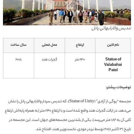
تندیس والابابهائی پاتل
نام لاتین
ارتفاع
محل فعلی
سال ساخت
Statue of
240 متر
گجرات هند
2018
Valabahai
Patel
توضیحات بیشتر:
مجسمه “یوگی از آزادی” (Statue of Unity)، که تندیس سردار والابابهائی پاتل را نشان
می‌دهد، در ایالت گجرات هند واقع شده است و با ارتفاع ۲۴۰ متر (به همراه پایه‌اش ارتفاع
کلی آن به ۱۸۲ متر می‌رسد)، یکی از بلندترین مجسمه‌های جهان است. این مجسمه در
تاریخ ۳۱ اکتبر ۲۰۱۸ توسط نرندر مودی، نخست‌وزیر هند، افتتاح شد.