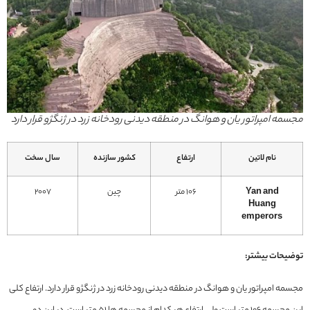
مجسمه امپراتور یان و هوانگ در منطقه دیدنی رودخانه زرد در ژنگژو قرار دارد
نام لاتین
ارتفاع
کشور سازنده
سال سخت
Yan and
106 متر
چین
2007
Huang
emperors
توضیحات بیشتر:
مجسمه امپراتور یان و هوانگ در منطقه دیدنی رودخانه زرد در ژنگژو قرار دارد. ارتفاع کلی