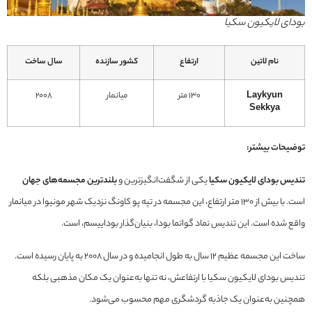
بودای لایکیون سکیا
نام لاتین
ارتفاع
کشور سازنده
سال ساخت
Laykyun
130 متر
میانمار
2008
Sekkya
توضیحات بیشتر:
تندیس بودای لایکیون سکیا
یکی از شگفت‌انگیزترین و
بلندترین مجسمه‌های جهان
است. با بیش از ۱۳۰ متر ارتفاع، این مجسمه در تپه پو کاونگ نزدیک شهر مونیوا در میانمار
واقع شده است. این تندیس نماد گواتما بودا، بنیان‌گذار بوداییسم، است.
ساخت این مجسمه عظیم ۱۲ سال به طول انجامیده و در سال ۲۰۰۸ به پایان رسیده است.
تندیس بودای لایکیون سکیا با ارتفاعش، نه تنها به‌عنوان یک مکان مذهبی بلکه
همچنین به‌عنوان یک جاذبه گردشگری مهم محسوب می‌شود.