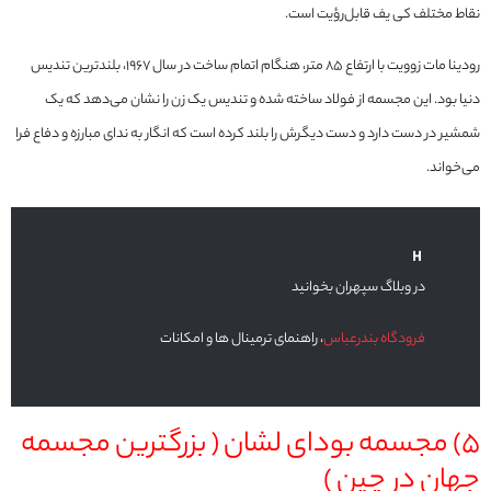
نقاط مختلف کی یف قابل‌رؤیت است.
رودینا مات زوویت با ارتفاع ۸۵ متر، هنگام اتمام ساخت در سال ۱۹۶۷، بلندترین تندیس
دنیا بود. این مجسمه از فولاد ساخته شده و تندیس یک زن را نشان می‌دهد که یک
شمشیر در دست دارد و دست دیگرش را بلند کرده است که انگار به ندای مبارزه و دفاع فرا
می‌خواند.
در وبلاگ سپهران بخوانید
فرودگاه بندرعباس
، راهنمای ترمینال ها و امکانات
5) مجسمه بودای لشان ( بزرگترین مجسمه
جهان در چین )