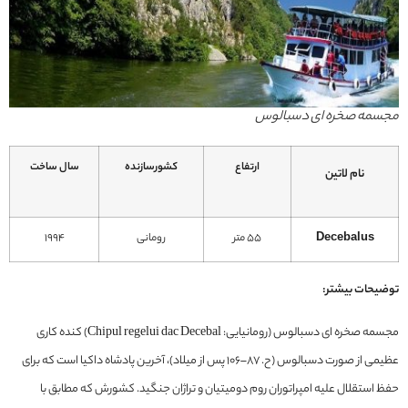
مجسمه صخره ای دسبالوس
ارتفاع
کشورسازنده
سال ساخت
نام لاتین
Decebalus
55 متر
رومانی
1994
توضیحات بیشتر:
مجسمه صخره ای دسبالوس (رومانیایی: Chipul regelui dac Decebal) کنده کاری
عظیمی از صورت دسبالوس (ح. 87–106 پس از میلاد)، آخرین پادشاه داکیا است که برای
حفظ استقلال علیه امپراتوران روم دومیتیان و تراژان جنگید. کشورش که مطابق با