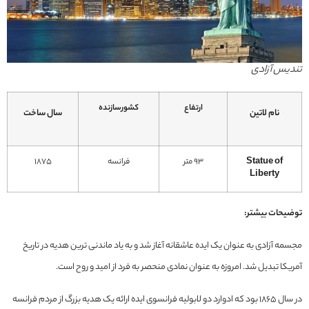
تندیس آزادی
ارتفاع
کشورسازنده
نام لاتین
سال ساخت
Statue of
93 متر
فرانسه
1875
Liberty
توضیحات بیشتر:
مجسمه آزادی به عنوان یک ایده عاشقانه آغاز شد و به یاد ماندنی ترین هدیه در تاریخ
آمریکا تبدیل شد. امروزه به عنوان نمادی منحصر به فرد از امید و روح است.
در سال 1865 بود که ادوارد دو لابولیه فرانسوی ایده ارائه یک هدیه بزرگ از مردم فرانسه