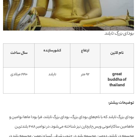
بودای بزرگ تایلند
ارتفاع
کشورسازنده
نام لاتین
سال ساخت
great
92 متر
تایلند
1990 میلادی
buddha of
thailand
توضیحات بیشتر:
بودای بزرگ تایلند که با نام‌های بودای بزرگ، بودای بزرگ تایلند، فرا بودا ماها نوامین و
ماهامین ساکایامونی ویس‌چایچارن نیز شناخته می‌شود، در نوامبر 2018 بلندترین
مجسمه در تایلند، دومین مجسمه بلند در جنوب شرقی آسیا و نهمین مجسمه بلند در