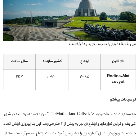
این بنا بلندترین تندیس زن در دنیا است
نام لاتین
ارتفاع
کشور سازنده
سال ساخت
Rodina-Mat
85 متر
اوکراین
1967
zovyot
توضیحات بیشتر:
مجسمه‌ی “رودینا مات زوویت” یا “The Motherland Calls” این مجسمه برجسته در شهر
کی یف اوکراین قرار دارد و ارتفاع آن نیز به بیش از ۶۱ متر می‌رسد. این بنا پیروزی ارتش اتحاد
جماهیر شوروی در مقابل آلمان نازی را جشن می‌گیرد. به علت ارتفاع عظیم آن، مجسمه از