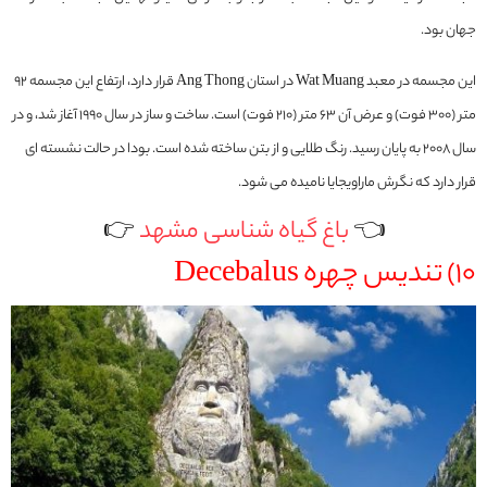
جهان بود.
این مجسمه در معبد Wat Muang در استان Ang Thong قرار دارد، ارتفاع این مجسمه 92
متر (300 فوت) و عرض آن 63 متر (210 فوت) است. ساخت و ساز در سال 1990 آغاز شد، و در
سال 2008 به پایان رسید. رنگ طلایی و از بتن ساخته شده است. بودا در حالت نشسته ای
قرار دارد که نگرش ماراویجایا نامیده می شود.
👈
باغ گیاه شناسی مشهد
👉
10) تندیس چهره Decebalus