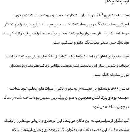
توضیحات بیشتر:
مجسمه بودای بزرگ لشان
یکی از شاهکارهای هنری و مهندسی است که در دوران
امپراتوری سلسله تانگ در چین ساخته شده است. این مجسمه غول‌پیکر به ارتفاع ۷۲ متر
در منطقه لشان، استان سیچوان واقع شده است و موقعیت جغرافیایی آن در نزدیکی سه
رود بزرگ چین، یعنی مینجیانگ، دادو و چینگیی است.
مجسمه بودای لشان
در دامنه کوه‌ها و با استفاده از سنگ‌های محلی ساخته شده است.
جزئیات و نقوش زیبای این مجسمه نشان‌دهنده توانایی و دقت هنرمندان و معماران
دوران سلسله تانگ است.
در سال 1996، یونسکو این مجسمه را به عنوان یکی از میراث‌های جهانی خود شناخت.
مجسمه بودای بزرگ لشان
همچنین به‌عنوان بزرگ‌ترین تندیس بودا ساخته شده از سنگ
در جهان شناخته می‌شود.
گردشگران از سراسر دنیا به این مکان می‌آیند تا این اثر هنری و تاریخی بی‌نظیر را از نزدیک
مشاهده کنند. این مجسمه نه تنها به‌عنوان یک آثار معماری و هنری ارزشمند، بلکه