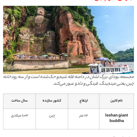
مجسمه بودای بزرگ لشان در دامنه قله شیجو حک‌شده است و از سه رودخانه
چین یعنی مینجینگ، قینگی و دادو عبور می‌کند
نام لاتین
ارتفاع
کشور سازنده
سال ساخت
leshan giant
72 متر
چین
803 میلادی
buddha