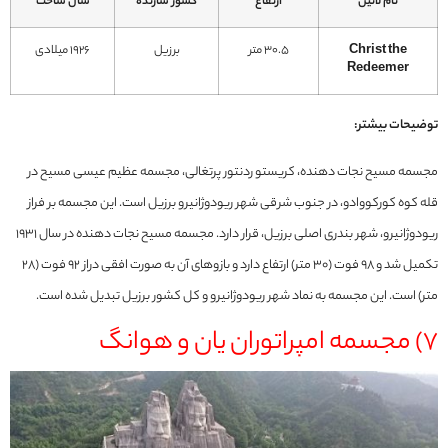
نام لاتین
ارتفاع
کشور سازنده
سال ساخت
Christ the
30.5 متر
برزیل
1926 میلادی
Redeemer
توضیحات بیشتر:
مجسمه مسیح نجات دهنده، کریستو ردنتور پرتغالی، مجسمه عظیم عیسی مسیح در
قله کوه کورکووادو، در جنوب شرقی شهر ریودوژانیرو برزیل است. این مجسمه بر فراز
ریودوژانیرو، شهر بندری اصلی برزیل، قرار دارد. مجسمه مسیح نجات دهنده در سال 1931
تکمیل شد و 98 فوت (30 متر) ارتفاع دارد و بازوهای آن به صورت افقی دراز 92 فوت (28
متر) است. این مجسمه به نماد شهر ریودوژانیرو و کل کشور برزیل تبدیل شده است.
7) مجسمه امپراتوران یان و هوانگ