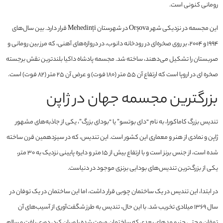
رومانی کنونی است.
این مجسمه در نزدیکی شهر Orșova در شهرستان Mehedinți قرار دارد. بین سال‌های
1994 و 2004، بر روی صخره‌ای در رودخانه دانوب، در دروازه‌های آهنی، که مرز بین رومانی و
صربستان را تشکیل می‌دهند، ساخته شد. مجسمه پادشاه داکیا بلندترین نقش برجسته
صخره ای در اروپا است که ارتفاع آن 55 متر (180 فوت) و عرض آن 25 متر (82 فوت) است.
بزرگترین مجسمه جهان در ژاپن
تندیس بزرگ کاماکورا، به نام “دای بوتسو” یا “بودای بزرگ”، یکی از جاذبه‌های مشهور
ژاپن و نمادی از هنر و معماری این کشور است. این تندیس، که در سیزدهمین قرن ساخته
شده است، از جنس برنز است و با ارتفاع بیش از ۱۵ متر و دایره پایینی نزدیک به ۳۰ متر،
یکی از بزرگ‌ترین تندیس‌های بودایی برنزی موجود در دنیاست.
در ابتدا، این تندیس در یک ساختمان چوبی قرار داشت، اما این ساختمان در یک توفان در
سال ۱۳۶۹ میلادی تخریب شد. با این حال، تندیس به طرز شگفت‌آوری از آسیب‌های آن
توفان و حتی جزر و مد‌های بعدی که ساختمان مرمت شده را ویران کرد، دوری یافت و سالم