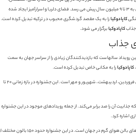
ای باستانی در این منطقه قرار دارد. در پی فرسایش گدازه های آتشفشان،
مناظر غیرمعمول و زیبای باستانی ایجاد شده است که قدمت آن به 3 تا 9 میلیون سال پیش می رسد. فضای دلربا و اسرارآمیز ایجاد شده
هنگی
کاپادوکیا
را به یک مقصد گردشگری محبوب در ترکیه تبدیل کرده است.
 جذاب
کاپادوکیا
برگزار می شود.
دی جذاب
ین رویداد سالهاست که بازدیدکنندگان زیادی را از سراسر جهان به سمت
کاپادوکیا
را به مکانی خاص تبدیل کرده است.
در ماه‌های فروردین، اردیبهشت، شهریور و مهر است. این جشنواره در بازه زمانی 20 تا
 جذابیت آن را صد برابر می‌کند. از جمله رویدادهای موجود در این جشنواره
ی اشاره کرد.
یکی از بزرگترین جشنواره‌های بالن هوای گرم در جهان است. در این جشنواره حدود 150 بالون مختلف 