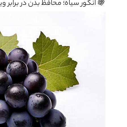
🍇 انگور سیاه؛ محافظ بدن در برابر و