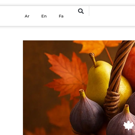
Ar
En
Fa
🍁