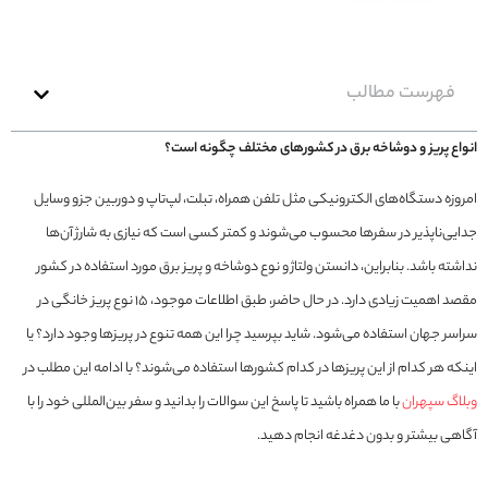
۱۴۰۳/۰۸/۲۴
Amin Abadeh
فهرست مطالب
انواع پریز و دوشاخه برق در کشورهای مختلف چگونه است؟
امروزه دستگاه‌های الکترونیکی مثل تلفن همراه، تبلت، لپ‌تاپ و دوربین جزو وسایل
جدایی‌ناپذیر در سفرها محسوب می‌شوند و کمتر کسی است که نیازی به شارژ آن‌ها
نداشته باشد. بنابراین، دانستن ولتاژ و نوع دوشاخه و پریز برق مورد استفاده در کشور
مقصد اهمیت زیادی دارد. در حال حاضر، طبق اطلاعات موجود، ۱۵ نوع پریز خانگی در
سراسر جهان استفاده می‌شود. شاید بپرسید چرا این همه تنوع در پریزها وجود دارد؟ یا
اینکه هر کدام از این پریزها در کدام کشورها استفاده می‌شوند؟ با ادامه این مطلب در
وبلاگ سپهران
با ما همراه باشید تا پاسخ این سوالات را بدانید و سفر بین‌المللی خود را با
آگاهی بیشتر و بدون دغدغه انجام دهید.