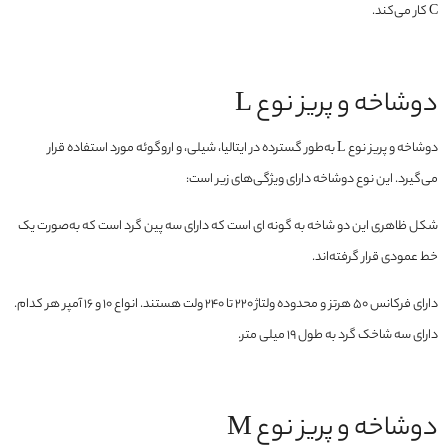
C کار می‌کند.
دوشاخه و پریز نوع L
دوشاخه و پریز نوع L به‌طور گسترده در ایتالیا، شیلی، و اروگوئه مورد استفاده قرار
می‌گیرد. این نوع دوشاخه دارای ویژگی‌های زیر است:
شکل ظاهری این دو شاخه به گونه ای است که دارای سه پین گرد است که به‌صورت یک
خط عمودی قرار گرفته‌اند.
دارای فرکانس 50 هرتز و محدوده ولتاژ 220 تا 240 ولت هستند. انواع 10 و 16 آمپر هر کدام.
دارای سه شاخک گرد به طول 19 میلی متر.
دوشاخه و پریز نوع M