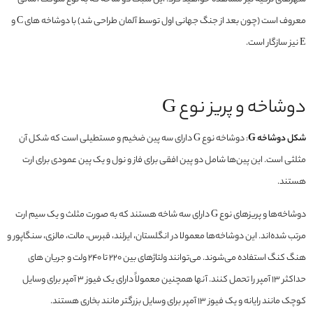
معروف است (چون بعد از جنگ جهانی اول توسط آلمان طراحی شد) با دوشاخه های C و
E نیز سازگار است.
دوشاخه و پریز نوع G
شکل دوشاخه G
: دوشاخه نوع G دارای سه پین ضخیم و مستطیلی است که شکل آن
مثلثی است. این پین‌ها شامل دو پین افقی برای فاز و نول و یک پین عمودی برای ارت
هستند.
دوشاخه‌ها و پریزهای نوع G دارای سه شاخه هستند که به صورت مثلث و یک سیم ارت
مرتب شده‌اند. این دوشاخه‌ها معمولا در انگلستان، ایرلند، قبرس، مالت، مالزی، سنگاپور و
هنگ کنگ استفاده می‌شوند. می‌توانند ولتاژهای بین 220 تا 240 ولت و جریان های
حداکثر 13 آمپر را تحمل کنند. آنها همچنین معمولاً دارای یک فیوز 3 آمپر برای وسایل
کوچک مانند رایانه و یک فیوز 13 آمپر برای وسایل بزرگتر مانند بخاری هستند.