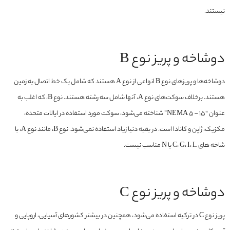
نیستند.
دوشاخه و پریز نوع B
دوشاخه‌ها و پریزهای نوع B انواعی از نوع A هستند که شامل یک خط اتصال به زمین
هستند. برخلاف سوکت‌های نوع A، آنها شامل سه رشته هستند. نوع B، که اغلب به
عنوان “NEMA 5 – 15” شناخته می‌شود، سوکت مورد استفاده در ایالات متحده،
مکزیک، ژاپن و کانادا است. در بقیه دنیا زیاد استفاده نمی‌شود. نوع B، مانند نوع A، با
شاخه های C، G، I، L یا N مناسب نیست.
دوشاخه و پریز نوع C
پریز نوع C در ترکیه استفاده می‌شود، همچنین در بیشتر کشورهای آسیایی، اروپایی و