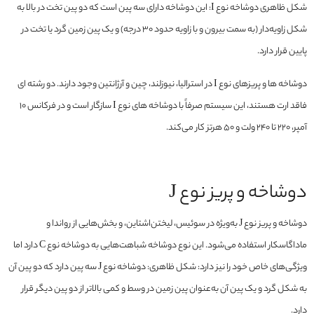
شکل ظاهری دوشاخه نوع I: این دوشاخه دارای سه پین است که دو پین تخت در بالا به
شکل زاویه‌دار (به سمت بیرون و با زاویه حدود 30 درجه) و یک پین زمین گرد یا تخت در
پایین قرار دارد.
دوشاخه ها و پریزهای نوع I در استرالیا، نیوزلند، چین و آرژانتین وجود دارند. دو رشته ای
فاقد ارت هستند، این سیستم صرفاً با دوشاخه های نوع I سازگار است و در فرکانس 10
آمپر، 220 تا 240 ولت و 50 هرتز کار می‌کند.
دوشاخه و پریز نوع J
دوشاخه و پریز نوع J به‌ویژه در سوئیس، لیختن‌اشتاین، و بخش‌هایی از رواندا و
ماداگاسکار استفاده می‌شود. این نوع دوشاخه شباهت‌هایی به دوشاخه نوع C دارد اما
ویژگی‌های خاص خود را نیز دارد: شکل ظاهری: دوشاخه نوع J سه پین دارد که دو پین آن
به شکل گرد و یک پین آن به‌عنوان پین زمین در وسط و کمی بالاتر از دو پین دیگر قرار
دارد.