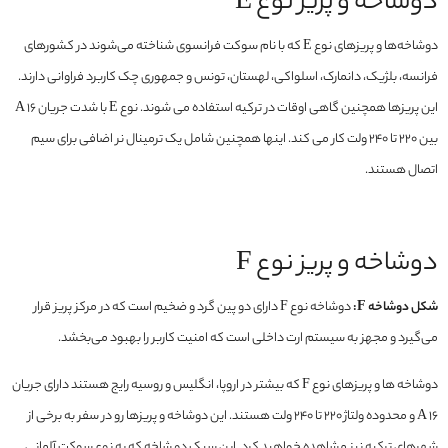
دوشاخه و پریز نوع E
دوشاخه‌ها و پریزهای نوع E که با نام سوکت فرانسوی شناخته می‌شوند در کشورهای
فرانسه، بلژیک، دانمارک، اسلواکی، لهستان، تونس و جمهوری چک کاربرد فراوانی دارند.
این پریزها همچنین گاهی اوقات در ترکیه استفاده می شوند. نوع E با شدت جریان 16 A
بین 220 تا 240 ولت کار می کند. اینها همچنین شامل یک ترمینال نر اضافی برای سیم
اتصال هستند.
دوشاخه و پریز نوع F
شکل دوشاخه F:
دوشاخه نوع F دارای دو پین گرد و ضخیم است که در مرکز پریز قرار
می‌گیرد و مجهز به سیستم ارت داخلی است که امنیت کاربر را بهبود می‌بخشد.
دوشاخه ها و پریزهای نوع F که بیشتر در اروپا، انگلیس و روسیه رایج هستند دارای جریان
16 A و محدوده ولتاژ 220 تا 240 ولت هستند. این دوشاخه و پریزها رو در سفر به برخی از
شهرهای ترکیه نیز مشاهده خواهید کرد. این سبک دو شاخه که به نوع سوکت آلمانی