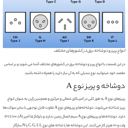
انواع پریز و دوشاخه برق در کشورهای مختلف
در این قسمت با انواع پریز و دوشاخه برق در کشورهای مختلف آشنا می شوید و بر اساس
مقصد خود میتوانید نوع تبدیلی که به آن نیاز دارید را همراه داشته باشید.
دوشاخه و پریز نوع A
پریزهای نوع A به طور کلی در آمریکای شمالی و مرکزی و همچنین ژاپن به عنوان انواع
پریز شناخته می‌شوند. دوشاخه‌ها و پریزهای نوع A تفاوت قابل توجهی با سایر سوکت‌ها
دارند. دوشاخه‌ها و پریزهای نوع A سیم اتصال زمین ندارند و با ولتاژ 15 آمپر (A)، 100 تا 127
ولت و 60 هرتز کار می‌کنند. این دوشاخه ها با شاخه های نوع C، G، I، L یا N سازگار