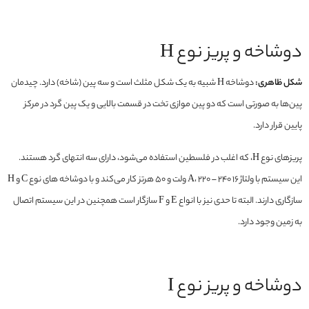
دوشاخه و پریز نوع H
شکل ظاهری:
دوشاخه H شبیه به یک شکل مثلث است و سه پین (شاخه) دارد. چیدمان
پین‌ها به صورتی است که دو پین موازی تخت در قسمت بالایی و یک پین گرد در مرکز
پایین قرار دارد.
پریزهای نوع H، که اغلب در فلسطین استفاده می‌شود، دارای سه انتهای گرد هستند.
این سیستم با ولتاژ 16 A، 220 – 240 ولت و 50 هرتز کار می‌کند و با دوشاخه های نوع C و H
سازگاری دارند. البته تا حدی نیز با انواع E و F سازگار است همچنین در این سیستم اتصال
به زمین وجود دارد.
دوشاخه و پریز نوع I