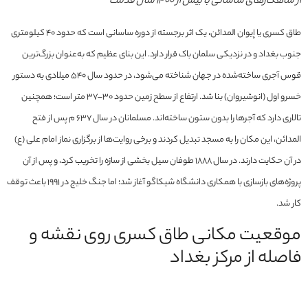
از شاهکارهای ساسانی با بیش از ۱۴۰۰ سال قدمت
طاق کسرى یا إيوان المدائن، یک اثر برجسته از دوره ساسانی است که حدود ۴۰ کیلومتری
جنوب بغداد و در نزدیکی سلمان باک قرار دارد. این بنای عظیم که به‌عنوان بزرگ‌ترین
قوس آجری ساخته‌شده در جهان شناخته می‌شود، در حدود سال ۵۴۰ میلادی به دستور
خسرو اول (انوشیروان) بنا شد. ارتفاع از سطح زمین حدود ۳۰–۳۷ متر است؛ همچنین
تالاری دارد که آجرها را بدون ستون ساخته‌اند. مسلمانان در سال ۶۳۷ م پس از فتح
المدائن، این مکان را به مسجد تبدیل کردند و برخی روایت‌ها از برگزاری نماز امام علی (ع)
در آن حکایت دارند. در سال ۱۸۸۸ طوفان سیل بخشی از سازه را تخریب کرد، و پس از آن
پروژه‌های بازسازی با همکاری دانشگاه شیکاگو آغاز شد؛ اما جنگ خلیج در ۱۹۹۱ باعث توقف
کار شد.
موقعیت مکانی طاق کسری روی نقشه و
فاصله از مرکز بغداد