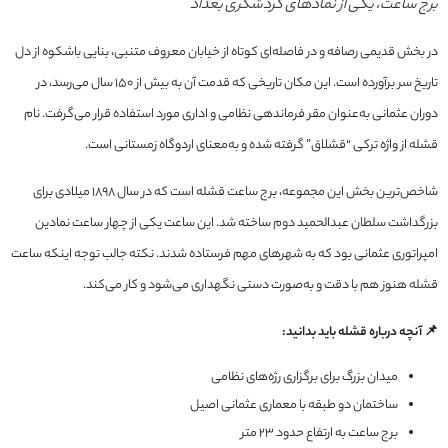
برج ساعت، یکی از نمادهای گردشگری بغداد
در بخش قدیمی رصافه و در فاصله‌ای کوتاه از خیابان معروف متنبی، بنایی باشکوه از دل
تاریخ سر برآورده است. این مکان تاریخی که قدمت آن به بیش از ۱۵۰ سال می‌رسد، در
دوران عثمانی به‌عنوان مقر فرماندهی نظامی و اداری مورد استفاده قرار می‌گرفت. نام
قشله از واژه ترکی “قشلاق” گرفته شده و به‌معنای اردوگاه زمستانی است.
شاخص‌ترین بخش این مجموعه، برج ساعت قشله است که در سال ۱۸۹۸ میلادی برای
بزرگداشت سلطان عبدالحمید دوم ساخته شد. این ساعت یکی از چهار ساعت نمادین
امپراتوری عثمانی بود که به شهرهای مهم فرستاده شدند. نکته جالب توجه اینکه ساعت
قشله هنوز هم با دقت و به‌صورت دستی نگهداری می‌شود و کار می‌کند.
📌 آنچه درباره قشله باید بدانید:
میدان بزرگ برای برگزاری رژه‌های نظامی
ساختمان دو طبقه با معماری عثمانی اصیل
برج ساعت به ارتفاع حدود ۲۳ متر