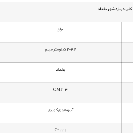
کلی درباره شهر بغداد
عراق
204.2 کیلومتر مربع
بغداد
GMT+3
آب‌وهوای‌کویری
22.6 °C