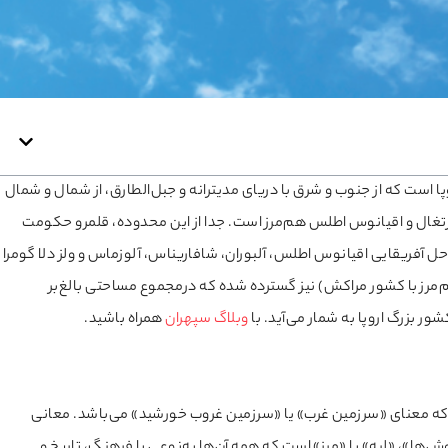
 است که از جنوب و شرق با دریای مدیترانه و جبل‌الطارق، از شمال و شمال
 پرتغال و اقیانوس اطلس هم‌مرز است. جدا از این محدوده، قلمرو حکومت
احل آفریقایی اقیانوس اطلس، آلبوران، شافاریناس، آلوزماس و ولز دلا گومرا
م‌مرز با کشور مراکش) نیز گسترده شده که درمجموع مساحتی بالغ‌بر
وبلاگ سپهران
همراه باشید.
ت که معنای «سرزمین غرب» یا «سرزمین غروب خورشید» می‌باشد. معانی