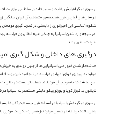
از سوی دیگر افزایش رقابت و ستیز خاندان سلطنتی برای تصاحب 
در سال‌های آغازین قرن هجدهم و متعاقب آن تاوان سنگین زوال 
شکوه آندلسی این امپراتوری را بایستی در قدرت گیری دودمان بور
امر نتیجه وارد شدن اسپانیا به جنگی علیه انقلابیون فرانسه بو
بناپارت منتهی شد.
درگیری های داخلی و شکل گیری امپرا
خدشه‌دار شدن غرور ملی اسپانیایی‌ها از چنین روندی به خیزش‌
موارد به پیروزی قوای امپراتور فرانسه می‌انجامید، این روند ادا
اسپانیا شد که به‌موجب آن فردیناند هفتم توانست در حالی به ق
ناپلئون به‌غیراز کوبا و پورتوریکو مابقی مستعمرات اسپانیا در 
از سوی دیگر نقش اسپانیا در آستانه قرن بیستم در آفریقا بسی
باقی‌مانده بود که در همین موارد نیز همواره حکومت مرکزی ب