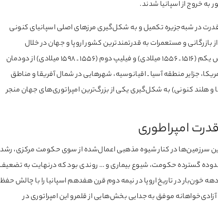
به خروج از اسپانیا شدند.
وسط ملک فردیناند در سال ۱۵۱۲، روند تمرکز قدرت در شبه‌جزیره تکمیل و به شکل‌گیری مرزهای اصلی اسپانیای کنونی
 بازرگانی و مستعمرات به قدرتمندترین کشور اروپا و جهان در خلال
قرن‌های شانزدهم و هفدهم به‌ویژه در دوران پادشاهی کارلوس یکم (۱۵۱۶ ـ ۱۵۵۶ میلادی) و فیلیپ دوم (۱۵۵۶ ـ ۱۵۹۸ میلادی) از دودمان
کا، جزایر منطقه آسیا ـ اقیانوسیه، شهرهایی در شمال آفریقا و مناطق
یا و هلند کنونی) به شکل‌گیری یکی از بزرگ‌ترین امپراتوری‌های جهان منجر
درت امپراطوری
این سرزمین‌ها در کنار شیوه مذهبی اعمال‌شده از سوی حکومت مرکزی، رشد
محدوده گسترده حکومت، شیوع بیماری و … روندی بود که درنهایت به تضعیف
هه خون‌بار در تاریخ اروپا در نیمه دوم قرن هفدهم اسپانیا را با چالش حفظ
ادی‌خواهانه موفق به جدایی بخش‌هایی از قلمرو این امپراتوری در