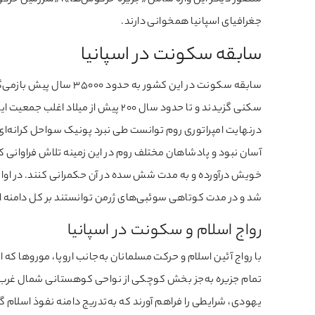
متصور دیگر این واژه شامل «جزیره خرگوش‌ها»، «سرزمین خرگوش‌
جغرافیای اسپانیا همخوانی دارند.
سابقه سکونت در اسپانیا
سابقه سکونت در این کشور
سکنی گزیدند و تا حدود سال 200 پیش از
درنهایت امپراتوری روم توانست طی نبرد پونیک سواحل کرانه‌ای م
آسان نبود و پادشاهان مختلف روم در این زمینه تلاش فراوانی کر
خویش درآورده و به مدت شش سده در آن حکمرانی کنند. در اوایل 
شد و در مدت کوتاهی سوئبی‌های ژرمن توانستند بر کل دامنه اقت
رواج اسلام و سکونت در اسپانیا
با رواج آئین اسلام و حرکت مسلمانان به‌جانب اروپا، موروها که 
تمام جزیره به‌جز بخش کوچکی از نواحی کوهستانی شمال غرب 
یهودی، شرایطی را فراهم آورند که به‌تدریج دامنه نفوذ اسلام گ