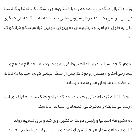
ری ژنرال میگوئل پریمو ده ریورا، استان‌های باسک، کاتالونیا و گالیسیا
دادن این موضوع دست‌اندرکار شورش‌هایی شدند که به جنگ داخلی دیگری
 ۱۷ ژوئیه ۱۹۳۶ آغاز و به مدت سه سال به طول انجامید و درنتیجه آن به پیروزی خونین فرانسیسکو فرانکو که
د.
 اگرچه اسپانیا در آن اعلام بی‌طرفی نموده بود، اما به‌واقع مدافع و
مار می‌آمد و از همین رو بود که پس از جنگ جهانی دوم، اسپانیا به لحاظ
 به آن اشاره کرد، اهمیتی راهبردی بود که در اوج جنگ سرد، جغرافیای این
رشد بی‌سابقه و شکوفایی اقتصادی اسپانیا انجامید.
س اول به‌عنوان پادشاه مشروطه اسپانیا و رئیس دولت جانشین وی شد و برای تسریع روند
نار و «آدولفو سوارز» را جانشین او نمود و بر اساس قانون اساسی جدید