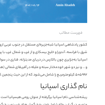
۱۴۰۲/۰۶/۱۴
Amin Abadeh
فهرست مطالب
کشور پادشاهی اسپانیا شبه‌جزیره‌ای مستقل در جنوب غربی اروپا
شرق با فرانسه، آندورا و خلیج بیسکای و از غرب و شمال غرب با
اسپانیا به‌جزایری چون بالئارس در دریای مدیترانه، قناری در سو
و … و نیز دو شهر خودمختار سبته و ملیله در آفریقای شمالی (ه
۵۰۵۹۹۲ کیلومترمربع را شامل می‌شود که از این حیث پنجمین کشور بزرگ اروپا به شمار می‌آید. با
نام گذاری اسپانیا
ریشه‌شناسی نام اسپانیا برگرفته از عنوان رومی هیسپانیا اس