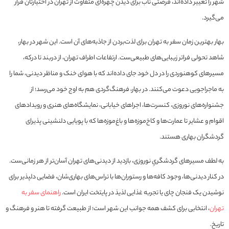
شهر را تغییر داده‌اند، فرصتی ناب برای دیدن چهره‌ای متفاوت از تهران در اختیارتان قرار
می‌گیرد.
بهار بهترین زمان سفر به تهران برای لذت‌بردن از جاذبه‌های آن است. این شهر در بهار،
شاهد تحولی فراتر زیبایی‌های طبیعی‌ست. ارتفاعات اطراف تهران، از دربند تا درکه،
مسیرهای کوهنوردی را در دل خود جای داده‌اند که با هوای خنک و مناظر دیدنی، شما را
به ماجراجویی دعوت می‌کنند. در بهار، فرهنگ‌گردی هم به اوج خود می‌رسد؛ از
جشنواره‌های نوروزی، کنسرت‌ها، اجراهای خیابانی، نمایشگاه‌های هنری و رویدادهای
اقوام و عشایر تا عمارت‌ها و کاخ‌موزه‌ها و باغ‌موزه‌ها که با پویایی دلنشینی پذیرای
گردشگران بهاری هستند.
به لطف مسیرهای گردشگریِ نوروزی، بازدید از دیدنی‌های تهران آسان‌تر از هر زمانی‌ست.
در کنار دیدنی‌ها، وجود کافه‌ها و رستوران‌ها با تراس‌های بهاری‌شان، فضایی دلپذیر برای
نوشیدن یک فنجان چای یا تجربه غذایی لذیذ در پایتخت ایران است.
راهنمای سفر به
تهران
، انتخابی برای کشف همه جوانب این شهر است؛ از طبیعت گرفته تا هنر و فرهنگ و
تاریخ.