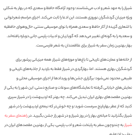
شیراز را به مهد شعر و ادب می‌شناسند؛ وجود آرامگاه‌ حافظ و سعدی که در بهار به شکلی
ویژه میزبان گردشگران نوروزی هستند، این ادعا را ثابت می‌کند. اجرای مراسم شعرخوانی
با اشعاری گزیده از آثار حافظ و سعدی همراه با نوای موسیقی سنتی، حال‌وهوای حافظیه
و سعدیه را به گونه‌ای تغییر می‌دهد که گویا زبان و ادبیات پارسی جانی دوباره یافته‌اند.
بهار بهترین زمان سفر به شیراز برای علاقمندان به شعر فارسی‌ست.
از خانه‌ها و عمارت‌های تاریخی تا باغ‌ها و موزه‌های شیراز، همه میزبانی پرشور برای
گردشگران بهاری هستند. اما، بهارگردی در شیراز فقط به بازدید از جاذبه‌های تاریخی و
طبیعی محدود نمی‌شود؛ برگزاری جشن‌ها و رویدادها از اجرای موسیقی محلی و
نمایش‌های خیابانی گرفته تا نمایشگاه‌های سوغات و صنایع دستی، این شهر را به یکی از
بهترین مقصدهای بهاری ایران تبدیل می‌کند. چه بهتر که اردیبهشت را در شیراز سپری
کنید که از عطر بهارنارنج سرمست شوید؛ و چه خوش‌تر که نیمه‌ی اردیبهشت را در شهر
شیراز بگذرانید تا میانه‌ی بهار را در روز شیراز و در شهر راز جشن بگیرید. در
راهنمای سفر به
شیراز
به چندوچون سفر به پایتخت شعر و ادب پارسی، یکی از بهترین مقصدهای ایران در
بهار پرداخته‌ایم.