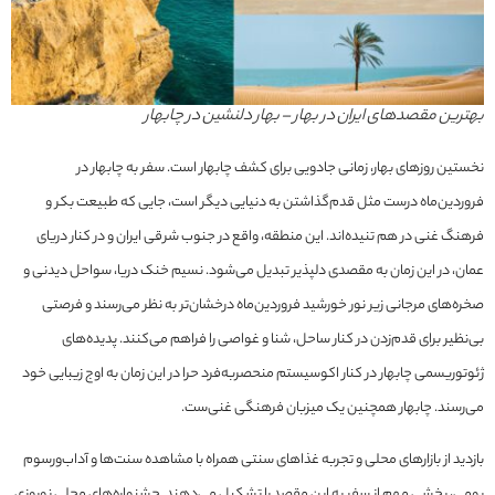
بهترین مقصدهای ایران در بهار – بهار دلنشین در چابهار
نخستین روزهای بهار، زمانی جادویی برای کشف چابهار است. سفر به چابهار در
فروردین‌ماه درست مثل قدم‌گذاشتن به دنیایی دیگر است، جایی که طبیعت بکر و
فرهنگ غنی در هم تنیده‌اند. این منطقه، واقع در جنوب شرقی ایران و در کنار دریای
عمان، در این زمان به مقصدی دلپذیر تبدیل می‌شود. نسیم خنک دریا، سواحل دیدنی و
صخره‌های مرجانی زیر نور خورشید فروردین‌ماه درخشان‌تر به نظر می‌رسند و فرصتی
بی‌نظیر برای قدم‌زدن در کنار ساحل، شنا و غواصی را فراهم می‌کنند. پدیده‌های
ژئوتوریسمی چابهار در کنار اکوسیستم منحصربه‌فرد حرا در این زمان به اوج زیبایی خود
می‌رسند. چابهار همچنین یک میزبان فرهنگی غنی‌ست.
بازدید از بازارهای محلی و تجربه غذاهای سنتی همراه با مشاهده سنت‌ها و آداب‌ورسوم
بومی، بخشی مهم از سفر به این مقصد را تشکیل می‌دهند. جشنواره‌های محلی نوروزی