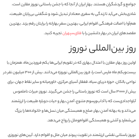
جوامع و گردشگران هستند. بهارِ ایران از آنجا که با جشن باستانی نوروز مقارن است،
شادی‌بخش می‌آید تا زندگی به سفری معنادار تبدیل شود و شگفتی بی‌پایان طبیعت،
هم‌آوا با اصالت فرهنگی اقوام ایرانی، بهترین سفرِ بهارانه را برایتان رقم بزند. بهترین
مقصدهای ایران در بهار دلنشین را با
فلای‌سپهران
تجربه کنید.
روز بین‌المللی نوروز
اولین روز بهار، مقارن با اعتدال بهاری که در تقویم ایرانی‌ها یکم فروردین‌ماه، همزمان با
بیست‌ویکم ماه مارس است را، «روز بین‌المللی نوروز» می‌دانند. بیش از 300 میلیون نفر در
نواحی بالکان، حوزه دریای سیاه، قفقاز، آسیای مرکزی، خاورمیانه و سایر نقاط جهان، برای
بیش از 3000 سال است که نوروز باستانی را جشن می‌گیرند. نوروز، میراث ناملموس
آباواجدادی‌ست که با آداب‌ورسوم متنوع، آمدنِ بهار و حیات دوباره طبیعت را ارزشمند
می‌داند و به بهانه آمدنِ بهار، صلح و همبستگی میان نسل‌ها و خانواده‌ها را بزرگ
می‌شمارد و آشتی و همبستگی اقوام‌وملل را رواج می‌دهد.
نوروز باستانی نقشی ارزشمند در تقویت پیوندِ میان ملل و اقوام دارد. آیین‌های نوروزی